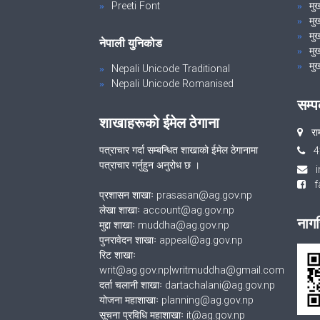
Preeti Font
मुख
मु
मुख
नेपाली युनिकोड
मुख
मुख
Nepali Unicode Traditional
Nepali Unicode Romanised
सम्प
शाखाहरूको ईमेल ठेगाना
रा
पत्राचार गर्दा सम्बन्धित शाखाको ईमेल ठेगानामा
4
पत्राचार गर्नुहुन अनुरोध छ ।
fa
प्रशासन शाखाः prasasan@ag.gov.np
लेखा शाखाः account@ag.gov.np
नागर
मुद्दा शाखाः muddha@ag.gov.np
पुनरावेदन शाखाः appeal@ag.gov.np
रिट शाखाः
writ@ag.gov.np|writmuddha@gmail.com
दर्ता चलानी शाखाः dartachalani@ag.gov.np
योजना महाशाखाः planning@ag.gov.np
सूचना प्रविधि महाशाखाः it@ag.gov.np