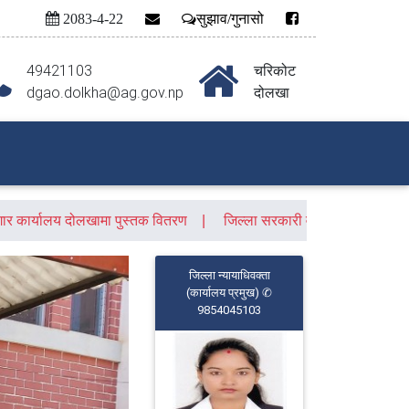
2083-4-22
सुझाव/गुनासो
49421103
चरिकोट
dgao.dolkha@ag.gov.np
दोलखा
गार कार्यालय दोलखामा पुस्तक वितरण
जिल्ला सरकारी वकील कार्यालय दोलख
जिल्ला न्यायाधिवक्ता
(कार्यालय प्रमुख) ✆
9854045103