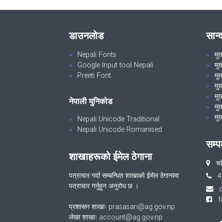
डाउनलोड
सान्
Nepali Fonts
मु
Google Input tool Nepali
मु
Preeti Font
मुख
मु
मुख
नेपाली युनिकोड
मुख
मुख
Nepali Unicode Traditional
Nepali Unicode Romanised
सम्प
शाखाहरूको ईमेल ठेगाना
चर
पत्राचार गर्दा सम्बन्धित शाखाको ईमेल ठेगानामा
4
पत्राचार गर्नुहुन अनुरोध छ ।
fa
प्रशासन शाखाः prasasan@ag.gov.np
लेखा शाखाः account@ag.gov.np