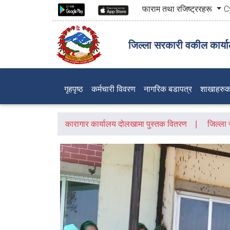
फाराम तथा रजिष्ट्ररहरू
C
जिल्ला सरकारी वकील कार्य
(current)
गृहपृष्ठ
कर्मचारी विवरण
नागरिक बडापत्र
शाखाहरुक
कारागार कार्यालय दोलखामा पुस्तक वितरण
जिल्ला 