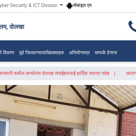
yber Security & ICT Division
मोबाइल एप
ालय, दोलखा
ो विवरण
पूर्व जिल्लान्यायाधिवक्ताहरु
अभियोगपत्र
सम्पर्क ठेगाना
सरकारी वकील कार्यालय दोलखा तपाईहरुलाई हार्दिक स्वागत गर्दछ
कारा