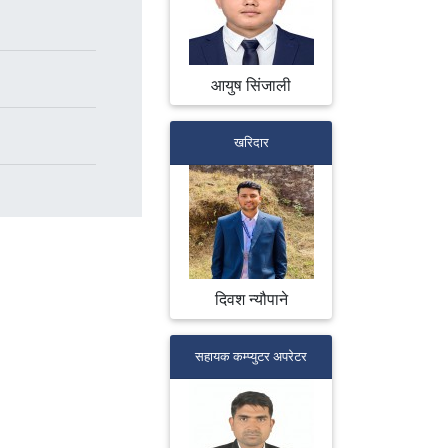
आयुष स‍िंजाली
खरिदार
दिवश न्यौपाने
सहायक कम्प्युटर अपरेटर