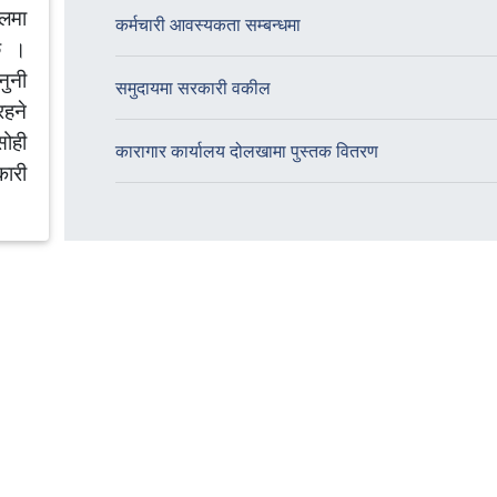
ालमा
कर्मचारी आवस्यकता सम्बन्धमा
 छ ।
नुनी
समुदायमा सरकारी वकील
रहने
ोही
कारागार कार्यालय दोलखामा पुस्तक वितरण
कारी
नियम
ल्ला
च्च
ेत्र
कील
वकील
र्गत
 नं.