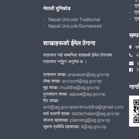
मुख
नेपाली युनिकोड
मुख
मुख
Nepali Unicode Traditional
Nepali Unicode Romanised
सम्प
शाखाहरूको ईमेल ठेगाना
रा
पत्राचार गर्दा सम्बन्धित शाखाको ईमेल ठेगानामा
4
पत्राचार गर्नुहुन अनुरोध छ ।
fa
प्रशासन शाखाः prasasan@ag.gov.np
लेखा शाखाः account@ag.gov.np
नागर
मुद्दा शाखाः muddha@ag.gov.np
पुनरावेदन शाखाः appeal@ag.gov.np
रिट शाखाः
writ@ag.gov.np|writmuddha@gmail.com
दर्ता चलानी शाखाः dartachalani@ag.gov.np
योजना महाशाखाः planning@ag.gov.np
सूचना प्रविधि महाशाखाः it@ag.gov.np