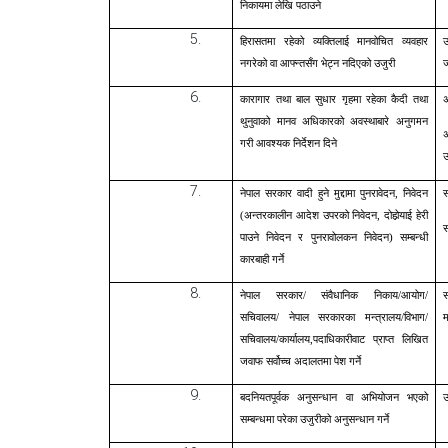
निकायमा लेखि पठाउने
हिरासतमा रहेको व्यक्तिलाई मानवोचित व्यवहार
उ
नगरेको वा आफ्न्तसँग भेट्न नदिएको उजुरी
ज
कारागार तथा बाल सुधार गृहमा रहेका कैदी तथा
अ
थुनुवाको मानव अधिकारको अवस्थाबारे अनुगमन
अ
गरी आवश्यक निर्देशन दिने
उ
नेपाल सरकार वादी हुने मुद्दामा पुनरावेदन, निवेदन
स
(अन्तरकालीन आदेश उपरको निवेदन, दोहोर्‍याई हेरी
स
पाउने निवेदन र पुनरावोलकन निवेदन) सम्बन्धी
कारबाही गर्ने
नेपाल सरकार/ संवैधानिक निकाय/आयोग/
स
सचिवालय/
नेपाल सरकारका मन्त्रालय/विभाग/
म
सचिवालय/कार्यालय,पदाधिकारीवाट प्राप्त लिखित
जवाफ सर्वोच्च अदालतमा पेश गर्ने
बदनियतपूर्वक अनुसन्धान वा अभियोजन भएको
उ
सम्बन्धमा परेका उजुरीको अनुसन्धान गर्ने