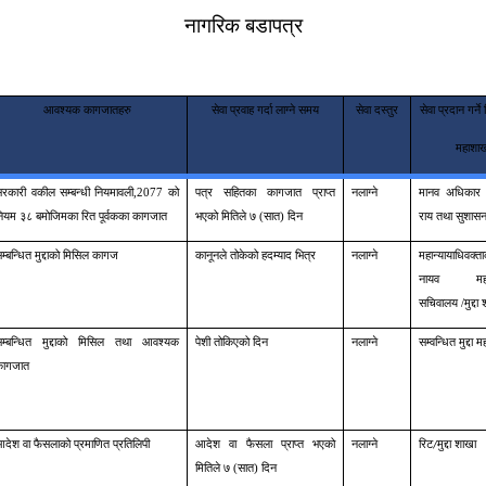
नागरिक बडापत्र
आवश्यक कागजातहरु
सेवा प्रवाह गर्दा लाग्ने समय
सेवा दस्तुर
सेवा प्रदान गर्न
महाशाख
रकारी वकील सम्बन्धी नियमावली,2077 को
पत्र सहितका कागजात प्राप्त
नलाग्ने
मानव अधिकार स
ियम ३८ बमोजिमका रित पूर्वकका कागजात
भएको मितिले ७
(सात) दिन
राय तथा सुशासन
म्बन्धित मुद्दाको मिसिल कागज
कानूनले तोकेको हदम्याद भित्र
नलाग्ने
महान्यायाधिवक
नायव महान्य
सचिवालय /मुद्दा
म्बन्धित मुद्दाको मिसिल
तथा आवश्यक
पेशी तोकिएको दिन
नलाग्ने
सम्वन्धित मुद्दा 
कागजात
देश वा फैसलाको प्रमाणित प्रतिलिपी
आदेश वा फैसला प्राप्त भएको
नलाग्ने
रिट
मुद्दा शाखा
/
मितिले ७ (सात) दिन