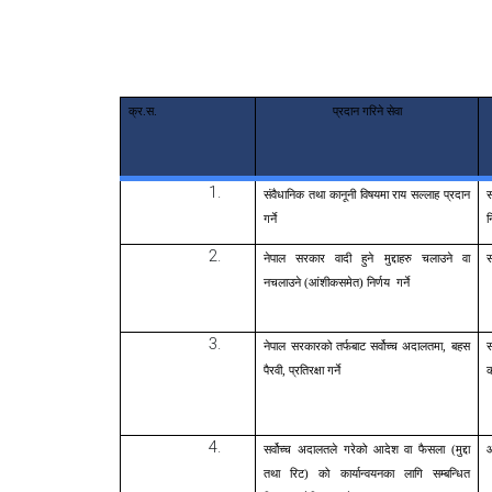
क्र.स.
प्रदान गरिने सेवा
संवैधानिक तथा कानूनी विषयमा राय सल्लाह प्रदान
स
गर्ने
न
नेपाल सरकार वादी हुने मुद्दाहरु चलाउने वा
स
नचलाउने (आंशीकसमेत) निर्णय
गर्ने
नेपाल सरकारको तर्फबाट सर्वोच्च अदालतमा, बहस
स
पैरवी, प्रतिरक्षा गर्ने
सर्वोच्च अदालतले गरेको आदेश वा फैसला (मुद्दा
आ
तथा रिट)
को कार्यान्वयनका लागि सम्बन्धित