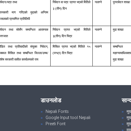
िवेदन
पत्र तथा
निवेदन वा पत्र प्राप्त भएको मितिले
नलाग्ने
पुनरावेदन शाखा
/
३ (तीन) दिन
जानकारी माग गरिएको मुद्दाको अन्तिम
ैसलाको प्रमाणित प्रतिलिपी
निवेदन तथा सोसँग सम्वन्धित आवश्यक
निवेदन प्राप्त भएको मितिले
नलाग्ने
मुद्दा शाखा
कागजात
३(तीन) दिन भित्र
ीडित तथा प्रतिवादीको संयुक्त निवेदन,
मिसिल प्राप्त भएको मितिले १५
नलाग्ने
सम्बन्ध
क्कल मिसिल तथा सम्बन्धित जिल्ला/उच्च/
(पन्ध्र) दिन भित्र
महान्यायाधिवक
िशेष सरकारी वकील कार्यालयको राय
मुद्दा शाखा
डाउनलोड
सान्
Nepali Fonts
मु
Google Input tool Nepali
मु
Preeti Font
मुख
मु