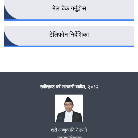
मेल चेक गर्नुहोस
टेलिफोन निर्देशिका
सर्वोत्कृष्ट वर्ष सरकारी वकील, २०८२
श्री अच्युतमणि नेउपाने
सहन्यायाधिवक्ता