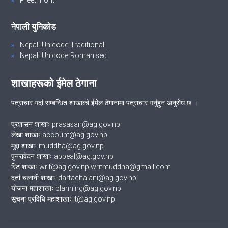
नेपाली युनिकोड
Nepali Unicode Traditional
Nepali Unicode Romanised
शाखाहरूको ईमेल ठेगाना
पत्राचार गर्दा सम्बन्धित शाखाको ईमेल ठेगानामा पत्राचार गर्नुहुन अनुरोध छ ।
प्रशासन शाखाः prasasan@ag.gov.np
लेखा शाखाः account@ag.gov.np
मुद्दा शाखाः muddha@ag.gov.np
पुनरावेदन शाखाः appeal@ag.gov.np
रिट शाखाः writ@ag.gov.np|writmuddha@gmail.com
दर्ता चलानी शाखाः dartachalani@ag.gov.np
योजना महाशाखाः planning@ag.gov.np
सूचना प्रविधि महाशाखाः it@ag.gov.np