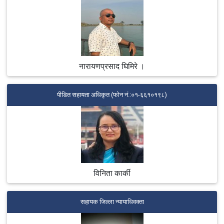
अनुरुप जिल्ला अदालतहरू रहेका स्थानमा जिल्ला सरकारी वकील
कार्यालयहरूको स्थापना भई कार्यसम्पादन हुँदै आएको छ । प्रदेश नं
३ अन्तर्गत भक्तपुर जिल्ला, भक्मातपुरमा अवस्थित यस जिल्ला
सरकारी वकिल कार्यलय, भक्तपुरको स्थापना भएको हो ।
अधिकारको प्रयोग
नारायणप्रसाद घिमिरे ।
नेपालको संविधानको धारा १५७ मा नेपालमा एक महान्यायाधिवक्ता
रहने र निजको नियुक्ति प्रधानमन्त्रीको सिफारिसमा राष्ट्रपतिबाट
पीडित सहायता अधिकृत (फोन नं.:०१-६६१०१९८)
हुने व्यवस्था छ । संविधानमा लेखिएदेखि बाहेक कुनै अदालत वा
न्यायिक अधिकारी समक्ष नेपाल सरकारको तर्फबाट मुद्दा चलाउने वा
नचलाउने भन्ने कुराको अन्तिम निर्णय गर्ने र नेपाल सरकारको तर्फबाट
चलाइने मुद्दाहरूको सन्दर्भमा सम्बन्धित अदालत वा न्यायिक अधिकारी
समक्ष अभियोगपत्र दर्ता गर्ने, मुद्दाको बहस पैरवी प्रतिरक्षा गर्ने एवं
सरकार वा सरकारले तोकेका अधिकारीलाई कानूनी राय प्रदान गर्ने
विनिता कार्की
लगायतका काम, कर्तव्य र अधिकार महान्यायाधिवक्तामा निहित रहेको
छ । महान्यायाधिवक्तामा निहित अधिकारहरू मातहतका सरकारी
वकीलहरूलाई सुम्पन सक्ने संवैधानिक व्यवस्था अनुसार
सहायक जिल्ला न्यायाधिवक्ता
महान्यायाधिवक्ताबाट प्रत्यायोजित अधिकार यस जिल्ला सरकारी