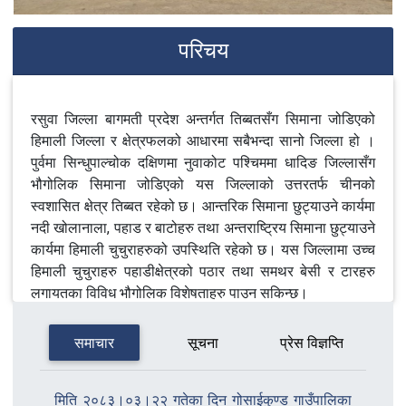
परिचय
रसुवा जिल्ला बागमती प्रदेश अन्तर्गत तिब्बतसँग सिमाना जोडिएको
हिमाली जिल्ला र क्षेत्रफलको आधारमा सबैभन्दा सानो जिल्ला हो ।
पुर्वमा सिन्धुपाल्चोक दक्षिणमा नुवाकोट पश्चिममा धादिङ जिल्लासँग
भौगोलिक सिमाना जोडिएको यस जिल्लाको उत्तरतर्फ चीनको
स्वशासित क्षेत्र तिब्बत रहेको छ। आन्तरिक सिमाना छुट्याउने कार्यमा
नदी खोलानाला, पहाड र बाटोहरु तथा अन्तराष्ट्रिय सिमाना छुट्याउने
कार्यमा हिमाली चुचुराहरुको उपस्थिति रहेको छ। यस जिल्लामा उच्च
हिमाली चुचुराहरु पहाडीक्षेत्रको पठार तथा समथर बेसी र टारहरु
लगायतका विविध भौगोलिक विशेषताहरु पाउन सकिन्छ।
हिन्दुहरुको पवित्र तिर्थस्थल गोसाइँकुण्ड र यस कुण्डलाई उद्गमस्थल
समाचार
सूचना
प्रेस विज्ञप्ति
बनाई प्रवाहित त्रिशुली नदीले जिल्लाको वैभव कायम गर्नमा महत्वपूर्ण
भूमीका निभाएका छन्। यस जिल्लाको भौगोलिक वनावट, हावापानी,
वनजङ्गलको विविधता, नदीनाला र कुण्ड विभिन्न जातिहरुको
मिति २०८३।०३।२२ गतेका दिन गोसाईकुण्ड गाउँपालिका