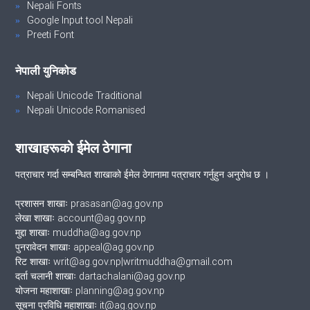
Nepali Fonts
Google Input tool Nepali
Preeti Font
नेपाली युनिकोड
Nepali Unicode Traditional
Nepali Unicode Romanised
शाखाहरूको ईमेल ठेगाना
पत्राचार गर्दा सम्बन्धित शाखाको ईमेल ठेगानामा पत्राचार गर्नुहुन अनुरोध छ ।
प्रशासन शाखाः prasasan@ag.gov.np
लेखा शाखाः account@ag.gov.np
मुद्दा शाखाः muddha@ag.gov.np
पुनरावेदन शाखाः appeal@ag.gov.np
रिट शाखाः writ@ag.gov.np|writmuddha@gmail.com
दर्ता चलानी शाखाः dartachalani@ag.gov.np
योजना महाशाखाः planning@ag.gov.np
सूचना प्रविधि महाशाखाः it@ag.gov.np