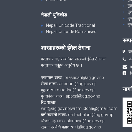
मु
मुख
नेपाली युनिकोड
मुख
मुख
Nepali Unicode Traditional
Nepali Unicode Romanised
सम्प
शाखाहरूको ईमेल ठेगाना
रा
पत्राचार गर्दा सम्बन्धित शाखाको ईमेल ठेगानामा
4
पत्राचार गर्नुहुन अनुरोध छ ।
fa
प्रशासन शाखाः prasasan@ag.gov.np
लेखा शाखाः account@ag.gov.np
नागर
मुद्दा शाखाः muddha@ag.gov.np
पुनरावेदन शाखाः appeal@ag.gov.np
रिट शाखाः
writ@ag.gov.np|writmuddha@gmail.com
दर्ता चलानी शाखाः dartachalani@ag.gov.np
योजना महाशाखाः planning@ag.gov.np
सूचना प्रविधि महाशाखाः it@ag.gov.np