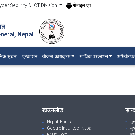
yber Security & ICT Division
मोबाइल एप
पाल
neral, Nepal
जनिक सूचना
प्रकाशन
योजना कार्यक्रम
आर्थिक प्रकाशन
अभियोगपत
डाउनलोड
सान्
Nepali Fonts
मु
Google Input tool Nepali
मु
Preeti Font
मुख