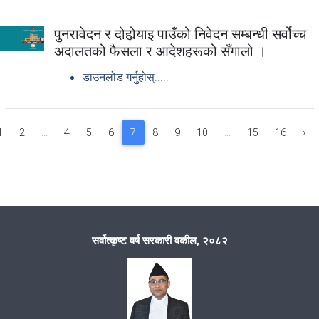
पुनरावेदन र दोहोर्‍याइ पाउँको निवेदन सम्बन्धी सर्वोच्च
अदालतको फैसला र आदेशहरूको सँगालो ।
डाउनलोड गर्नुहोस्.....
1
2
...
4
5
6
7
8
9
10
...
15
16
›
सर्वोत्कृष्ट वर्ष सरकारी वकील, २०८२