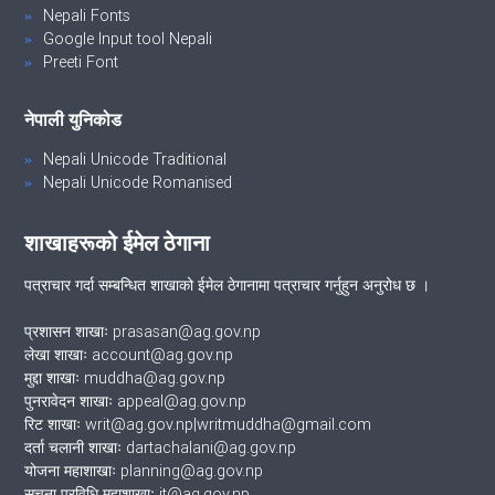
Nepali Fonts
Google Input tool Nepali
Preeti Font
नेपाली युनिकोड
Nepali Unicode Traditional
Nepali Unicode Romanised
शाखाहरूको ईमेल ठेगाना
पत्राचार गर्दा सम्बन्धित शाखाको ईमेल ठेगानामा पत्राचार गर्नुहुन अनुरोध छ ।
प्रशासन शाखाः prasasan@ag.gov.np
लेखा शाखाः account@ag.gov.np
मुद्दा शाखाः muddha@ag.gov.np
पुनरावेदन शाखाः appeal@ag.gov.np
रिट शाखाः writ@ag.gov.np|writmuddha@gmail.com
दर्ता चलानी शाखाः dartachalani@ag.gov.np
योजना महाशाखाः planning@ag.gov.np
सूचना प्रविधि महाशाखाः it@ag.gov.np