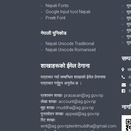
Nepali Fonts
मु
Google Input tool Nepali
मु
Preeti Font
मुख
मु
मुख
नेपाली युनिकोड
मुख
मुख
Nepali Unicode Traditional
Nepali Unicode Romanised
सम्प
शाखाहरूको ईमेल ठेगाना
रा
पत्राचार गर्दा सम्बन्धित शाखाको ईमेल ठेगानामा
4
पत्राचार गर्नुहुन अनुरोध छ ।
fa
प्रशासन शाखाः prasasan@ag.gov.np
लेखा शाखाः account@ag.gov.np
नागर
मुद्दा शाखाः muddha@ag.gov.np
पुनरावेदन शाखाः appeal@ag.gov.np
रिट शाखाः
writ@ag.gov.np|writmuddha@gmail.com