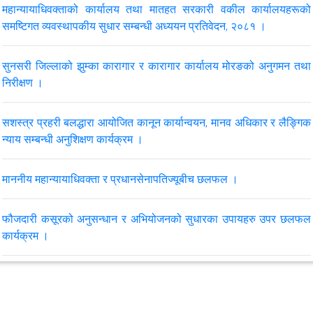
महान्यायाधिवक्ताको कार्यालय तथा मातहत सरकारी वकील कार्यालयहरूको
समष्टिगत व्यवस्थापकीय सुधार सम्बन्धी अध्ययन प्रतिवेदन, २०८१ ।
मिति २०८३।०२।१६ र १७ गते लुम्बिनी प्रदेशको बुटबलमा आयोजना हुने
सरकारी वकीलहरूको प्रादेशिक कार्यशाला, २०८३ र चौथो पंचवर्षीय रणनीतिक
योजनाका प्रस्तावित क्रियाकलाप कार्यक्रम सम्बन्धी मनोनयन सम्बन्धमा ।
सुनसरी जिल्लाको झुम्का कारागार र कारागार कार्यालय मोरङको अनुगमन तथा
निरीक्षण ।
VIEW ALL
सशस्त्र प्रहरी बलद्धारा आयोजित कानून कार्यान्वयन, मानव अधिकार र लैङ्गिक
न्याय सम्बन्धी अनुशिक्षण कार्यक्रम ।
माननीय महान्यायाधिवक्ता र प्रधानसेनापतिज्यूबीच छलफल ।
फौजदारी कसूरको अनुसन्धान र अभियोजनको सुधारका उपायहरु उपर छलफल
कार्यक्रम ।
अधिकार प्रत्यायोजन, मिलापत्र सम्बन्धि र समसामयिक विषयमा भेटघाट तथा
संवाद कार्यक्रम ।