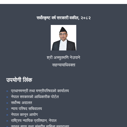
मिति २०८१/०६/०७ गते संघिय प्यारोल बोर्डको बैठक ।
सर्वोत्कृष्ट वर्ष सरकारी वकील, २०८२
फौजदारी मुद्दा मिलापत्र तथा समसामयिक विषयमा परामर्श कार्यक्रम ।
२१औं निजामती सेवा दिवस, २०८१ शुभकामना आदान-प्रदान समारोह तथा कदर
पत्र वितरण कार्यक्रम ।
श्री अच्युतमणि नेउपाने
सहन्यायाधिवक्ता
VIEW ALL
उपयोगी लिंक
प्रधानमन्त्री तथा मन्त्रीपरिषदको कार्यालय
नेपाल सरकारको आधिकारीक पोर्टल
सर्वोच्च अदालत
न्याय परिषद सचिवालय
नेपाल कानून आयोग
राष्ट्रिय न्यायिक प्रतिष्ठान, नेपाल
कानून न्याय तथा संसदीय मामिला मन्त्रालय