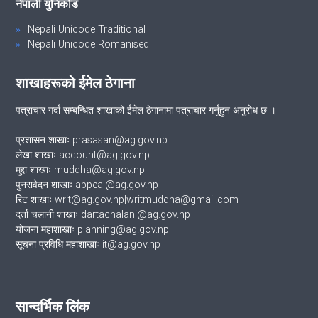
नेपाली युनिकोड
Nepali Unicode Traditional
Nepali Unicode Romanised
शाखाहरूको ईमेल ठेगाना
पत्राचार गर्दा सम्बन्धित शाखाको ईमेल ठेगानामा पत्राचार गर्नुहुन अनुरोध छ ।
प्रशासन शाखाः prasasan@ag.gov.np
लेखा शाखाः account@ag.gov.np
मुद्दा शाखाः muddha@ag.gov.np
पुनरावेदन शाखाः appeal@ag.gov.np
रिट शाखाः writ@ag.gov.np|writmuddha@gmail.com
दर्ता चलानी शाखाः dartachalani@ag.gov.np
योजना महाशाखाः planning@ag.gov.np
सूचना प्रविधि महाशाखाः it@ag.gov.np
सान्दर्भिक लिंक