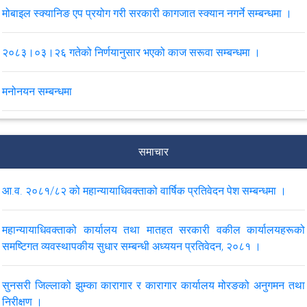
मोबाइल स्क्यानिङ एप प्रयोग गरी सरकारी कागजात स्क्यान नगर्ने सम्बन्धमा ।
२०८३।०३।२६ गतेको निर्णयानुसार भएको काज सरूवा सम्बन्धमा ।
मनोनयन सम्बन्धमा
सरकारी वकील श्रृङ्खला सम्बन्धी कार्यक्रमको लागि मनोनयन सम्बन्धमा ।
समाचार
पुनरावेदन सम्बन्धी कारवाही समयमै सम्पन्न गर्ने सम्बन्धमा परिपत्र।
आ.व. २०८१/८२ को महान्यायाधिवक्ताको वार्षिक प्रतिवेदन पेश सम्बन्धमा ।
मिति २०८३।०२।२३ र २४ गते कोशी प्रदेशको विराटनगरमा आयोजना हुने
सरकारी वकीलहरूको प्रादेशिक कार्यशाला, २०८३ र चौथो पंचवर्षीय रणनीतिक
महान्यायाधिवक्ताको कार्यालय तथा मातहत सरकारी वकील कार्यालयहरूको
योजनाका प्रस्तावित क्रियाकलाप कार्यक्रम सम्बन्धी मनोनयन सम्बन्धमा ।
समष्टिगत व्यवस्थापकीय सुधार सम्बन्धी अध्ययन प्रतिवेदन, २०८१ ।
मिति २०८३।०२।१६ र १७ गते कर्णाली प्रदेशको सुर्खेतमा आयोजना हुने
सुनसरी जिल्लाको झुम्का कारागार र कारागार कार्यालय मोरङको अनुगमन तथा
सरकारी वकीलहरूको प्रादेशिक कार्यशाला, २०८३ र चौथो पंचवर्षीय रणनीतिक
निरीक्षण ।