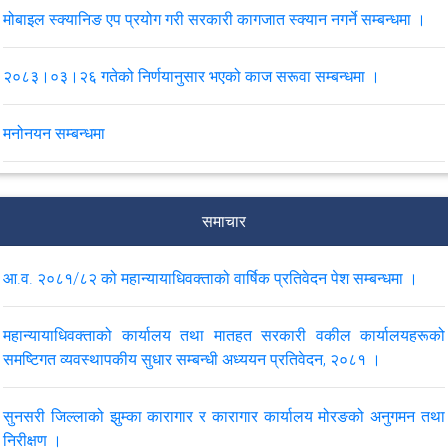
मोबाइल स्क्यानिङ एप प्रयोग गरी सरकारी कागजात स्क्यान नगर्ने सम्बन्धमा ।
२०८३।०३।२६ गतेको निर्णयानुसार भएको काज सरूवा सम्बन्धमा ।
मनोनयन सम्बन्धमा
सरकारी वकील श्रृङ्खला सम्बन्धी कार्यक्रमको लागि मनोनयन सम्बन्धमा ।
समाचार
पुनरावेदन सम्बन्धी कारवाही समयमै सम्पन्न गर्ने सम्बन्धमा परिपत्र।
आ.व. २०८१/८२ को महान्यायाधिवक्ताको वार्षिक प्रतिवेदन पेश सम्बन्धमा ।
मिति २०८३।०२।२३ र २४ गते कोशी प्रदेशको विराटनगरमा आयोजना हुने
सरकारी वकीलहरूको प्रादेशिक कार्यशाला, २०८३ र चौथो पंचवर्षीय रणनीतिक
महान्यायाधिवक्ताको कार्यालय तथा मातहत सरकारी वकील कार्यालयहरूको
योजनाका प्रस्तावित क्रियाकलाप कार्यक्रम सम्बन्धी मनोनयन सम्बन्धमा ।
समष्टिगत व्यवस्थापकीय सुधार सम्बन्धी अध्ययन प्रतिवेदन, २०८१ ।
मिति २०८३।०२।१६ र १७ गते कर्णाली प्रदेशको सुर्खेतमा आयोजना हुने
सुनसरी जिल्लाको झुम्का कारागार र कारागार कार्यालय मोरङको अनुगमन तथा
सरकारी वकीलहरूको प्रादेशिक कार्यशाला, २०८३ र चौथो पंचवर्षीय रणनीतिक
निरीक्षण ।