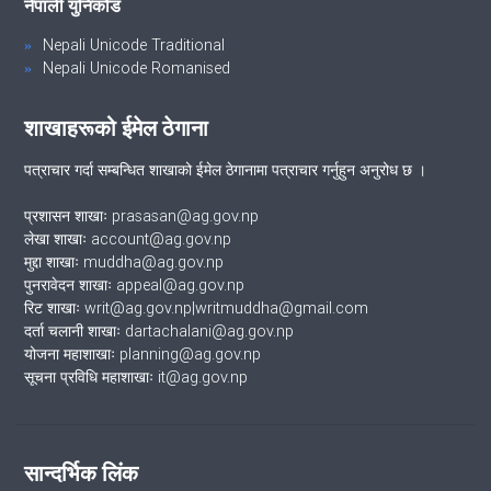
नेपाली युनिकोड
Nepali Unicode Traditional
Nepali Unicode Romanised
शाखाहरूको ईमेल ठेगाना
पत्राचार गर्दा सम्बन्धित शाखाको ईमेल ठेगानामा पत्राचार गर्नुहुन अनुरोध छ ।
प्रशासन शाखाः prasasan@ag.gov.np
लेखा शाखाः account@ag.gov.np
मुद्दा शाखाः muddha@ag.gov.np
पुनरावेदन शाखाः appeal@ag.gov.np
रिट शाखाः writ@ag.gov.np|writmuddha@gmail.com
दर्ता चलानी शाखाः dartachalani@ag.gov.np
योजना महाशाखाः planning@ag.gov.np
सूचना प्रविधि महाशाखाः it@ag.gov.np
सान्दर्भिक लिंक