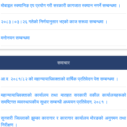
मोबाइल स्क्यानिङ एप प्रयोग गरी सरकारी कागजात स्क्यान नगर्ने सम्बन्धमा ।
२०८३।०३।२६ गतेको निर्णयानुसार भएको काज सरूवा सम्बन्धमा ।
मनोनयन सम्बन्धमा
सरकारी वकील श्रृङ्खला सम्बन्धी कार्यक्रमको लागि मनोनयन सम्बन्धमा ।
समाचार
पुनरावेदन सम्बन्धी कारवाही समयमै सम्पन्न गर्ने सम्बन्धमा परिपत्र।
आ.व. २०८१/८२ को महान्यायाधिवक्ताको वार्षिक प्रतिवेदन पेश सम्बन्धमा ।
मिति २०८३।०२।२३ र २४ गते कोशी प्रदेशको विराटनगरमा आयोजना हुने
सरकारी वकीलहरूको प्रादेशिक कार्यशाला, २०८३ र चौथो पंचवर्षीय रणनीतिक
महान्यायाधिवक्ताको कार्यालय तथा मातहत सरकारी वकील कार्यालयहरूको
योजनाका प्रस्तावित क्रियाकलाप कार्यक्रम सम्बन्धी मनोनयन सम्बन्धमा ।
समष्टिगत व्यवस्थापकीय सुधार सम्बन्धी अध्ययन प्रतिवेदन, २०८१ ।
मिति २०८३।०२।१६ र १७ गते कर्णाली प्रदेशको सुर्खेतमा आयोजना हुने
सुनसरी जिल्लाको झुम्का कारागार र कारागार कार्यालय मोरङको अनुगमन तथा
सरकारी वकीलहरूको प्रादेशिक कार्यशाला, २०८३ र चौथो पंचवर्षीय रणनीतिक
निरीक्षण ।