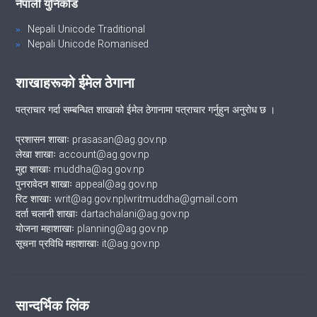
नेपाली युनिकोड
Nepali Unicode Traditional
Nepali Unicode Romanised
शाखाहरूको ईमेल ठेगाना
पत्राचार गर्दा सम्बन्धित शाखाको ईमेल ठेगानामा पत्राचार गर्नुहुन अनुरोध छ ।
प्रशासन शाखाः prasasan@ag.gov.np
लेखा शाखाः account@ag.gov.np
मुद्दा शाखाः muddha@ag.gov.np
पुनरावेदन शाखाः appeal@ag.gov.np
रिट शाखाः writ@ag.gov.np|writmuddha@gmail.com
दर्ता चलानी शाखाः dartachalani@ag.gov.np
योजना महाशाखाः planning@ag.gov.np
सूचना प्रविधि महाशाखाः it@ag.gov.np
सान्दर्भिक लिंक