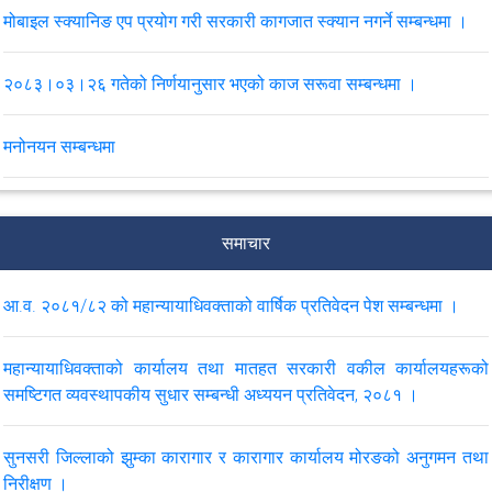
मोबाइल स्क्यानिङ एप प्रयोग गरी सरकारी कागजात स्क्यान नगर्ने सम्बन्धमा ।
२०८३।०३।२६ गतेको निर्णयानुसार भएको काज सरूवा सम्बन्धमा ।
मनोनयन सम्बन्धमा
सरकारी वकील श्रृङ्खला सम्बन्धी कार्यक्रमको लागि मनोनयन सम्बन्धमा ।
समाचार
पुनरावेदन सम्बन्धी कारवाही समयमै सम्पन्न गर्ने सम्बन्धमा परिपत्र।
आ.व. २०८१/८२ को महान्यायाधिवक्ताको वार्षिक प्रतिवेदन पेश सम्बन्धमा ।
मिति २०८३।०२।२३ र २४ गते कोशी प्रदेशको विराटनगरमा आयोजना हुने
सरकारी वकीलहरूको प्रादेशिक कार्यशाला, २०८३ र चौथो पंचवर्षीय रणनीतिक
महान्यायाधिवक्ताको कार्यालय तथा मातहत सरकारी वकील कार्यालयहरूको
योजनाका प्रस्तावित क्रियाकलाप कार्यक्रम सम्बन्धी मनोनयन सम्बन्धमा ।
समष्टिगत व्यवस्थापकीय सुधार सम्बन्धी अध्ययन प्रतिवेदन, २०८१ ।
मिति २०८३।०२।१६ र १७ गते कर्णाली प्रदेशको सुर्खेतमा आयोजना हुने
सुनसरी जिल्लाको झुम्का कारागार र कारागार कार्यालय मोरङको अनुगमन तथा
सरकारी वकीलहरूको प्रादेशिक कार्यशाला, २०८३ र चौथो पंचवर्षीय रणनीतिक
निरीक्षण ।