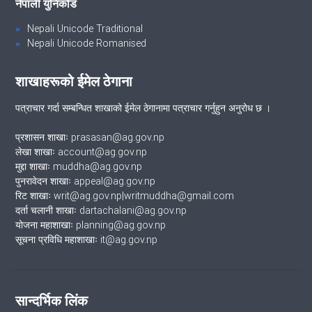
नेपाली युनिकोड
Nepali Unicode Traditional
Nepali Unicode Romanised
शाखाहरूको ईमेल ठेगाना
पत्राचार गर्दा सम्बन्धित शाखाको ईमेल ठेगानामा पत्राचार गर्नुहुन अनुरोध छ ।
प्रशासन शाखाः prasasan@ag.gov.np
लेखा शाखाः account@ag.gov.np
मुद्दा शाखाः muddha@ag.gov.np
पुनरावेदन शाखाः appeal@ag.gov.np
रिट शाखाः writ@ag.gov.np|writmuddha@gmail.com
दर्ता चलानी शाखाः dartachalani@ag.gov.np
योजना महाशाखाः planning@ag.gov.np
सूचना प्रविधि महाशाखाः it@ag.gov.np
सान्दर्भिक लिंक