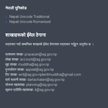
नेपाली युनिकोड
Nepali Unicode Traditional
Nepali Unicode Romanised
शाखाहरूको ईमेल ठेगाना
पत्राचार गर्दा सम्बन्धित शाखाको ईमेल ठेगानामा पत्राचार गर्नुहुन अनुरोध छ ।
प्रशासन शाखाः prasasan@ag.gov.np
लेखा शाखाः account@ag.gov.np
मुद्दा शाखाः muddha@ag.gov.np
पुनरावेदन शाखाः appeal@ag.gov.np
रिट शाखाः writ@ag.gov.np|writmuddha@gmail.com
दर्ता चलानी शाखाः dartachalani@ag.gov.np
योजना महाशाखाः planning@ag.gov.np
सूचना प्रविधि महाशाखाः it@ag.gov.np