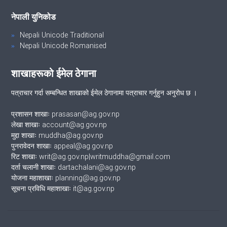
नेपाली युनिकोड
Nepali Unicode Traditional
Nepali Unicode Romanised
शाखाहरूको ईमेल ठेगाना
पत्राचार गर्दा सम्बन्धित शाखाको ईमेल ठेगानामा पत्राचार गर्नुहुन अनुरोध छ ।
प्रशासन शाखाः prasasan@ag.gov.np
लेखा शाखाः account@ag.gov.np
मुद्दा शाखाः muddha@ag.gov.np
पुनरावेदन शाखाः appeal@ag.gov.np
रिट शाखाः writ@ag.gov.np|writmuddha@gmail.com
दर्ता चलानी शाखाः dartachalani@ag.gov.np
योजना महाशाखाः planning@ag.gov.np
सूचना प्रविधि महाशाखाः it@ag.gov.np