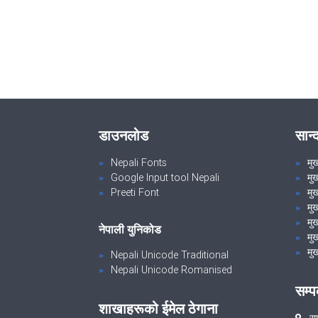
डाउनलोड
सान्
Nepali Fonts
मु
Google Input tool Nepali
मु
Preeti Font
मुख
मु
मुख
नेपाली युनिकोड
मुख
मुख
Nepali Unicode Traditional
Nepali Unicode Romanised
सम्प
शाखाहरूको ईमेल ठेगाना