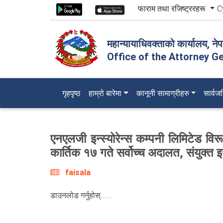
फाराम तथा रजिष्ट्ररहरू
C
महान्यायाधिवक्ताको कार्यालय, ने
Office of the Attorney Ge
(current)
गृहपृष्ठ
हाम्रो बारेमा
कानूनी सामाग्रीहरु
सार्व
एनएलजी इन्स्योरेन्स कम्पनी लिमिटेड विरूद
कार्तिक १७ गते सर्वोच्च अदालत, संयुक
faisala
डाउनलोड गर्नुहोस्......