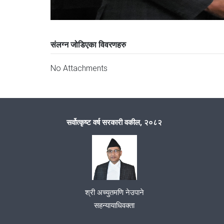
संलग्न जोडिएका विवरणहरु
No Attachments
सर्वोत्कृष्ट वर्ष सरकारी वकील, २०८२
श्री अच्युतमणि नेउपाने
सहन्यायाधिवक्ता