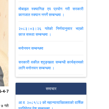
मोबाइल स्क्यानिङ एप प्रयोग गरी सरकारी
कागजात स्क्यान नगर्ने सम्बन्धमा ।
२०८३।०३।२६ गतेको निर्णयानुसार भएको
काज सरूवा सम्बन्धमा ।
मनोनयन सम्बन्धमा
सरकारी वकील श्रृङ्खला सम्बन्धी कार्यक्रमको
लागि मनोनयन सम्बन्धमा ।
पुनरावेदन सम्बन्धी कारवाही समयमै सम्पन्न गर्ने
सम्बन्धमा परिपत्र।
समाचार
-4-7
मिति २०८३।०२।२३ र २४ गते कोशी प्रदेशको
आ.व. २०८१/८२ को महान्यायाधिवक्ताको वार्षिक
 ७ गते
विराटनगरमा आयोजना हुने सरकारी
प्रतिवेदन पेश सम्बन्धमा ।