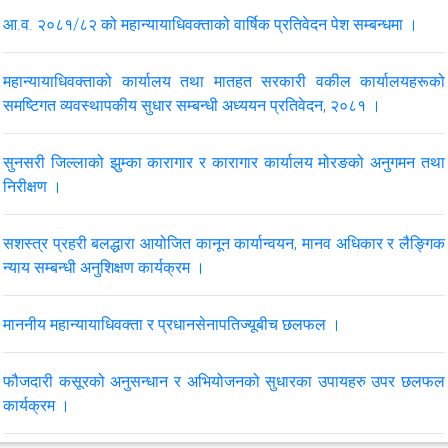
मिति २०८३।०२।१६ र १७ गते कर्णाली प्रदेशको सुर्खेतमा आयोजना हुने
आ.व. २०८१/८२ को महान्यायाधिवक्ताको वार्षिक प्रतिवेदन पेश सम्बन्धमा ।
सरकारी वकीलहरूको प्रादेशिक कार्यशाला, २०८३ र चौथो पंचवर्षीय रणनीतिक
योजनाका प्रस्तावित क्रियाकलाप कार्यक्रम सम्बन्धी मनोनयन सम्बन्धमा ।
महान्यायाधिवक्ताको कार्यालय तथा मातहत सरकारी वकील कार्यालयहरूको
समष्टिगत व्यवस्थापकीय सुधार सम्बन्धी अध्ययन प्रतिवेदन, २०८१ ।
मिति २०८३।०२।१६ र १७ गते लुम्बिनी प्रदेशको बुटबलमा आयोजना हुने
सरकारी वकीलहरूको प्रादेशिक कार्यशाला, २०८३ र चौथो पंचवर्षीय रणनीतिक
योजनाका प्रस्तावित क्रियाकलाप कार्यक्रम सम्बन्धी मनोनयन सम्बन्धमा ।
सुनसरी जिल्लाको झुम्का कारागार र कारागार कार्यालय मोरङको अनुगमन तथा
निरीक्षण ।
VIEW ALL
सशस्त्र प्रहरी बलद्धारा आयोजित कानून कार्यान्वयन, मानव अधिकार र लैङ्गिक
न्याय सम्बन्धी अनुशिक्षण कार्यक्रम ।
माननीय महान्यायाधिवक्ता र प्रधानसेनापतिज्यूबीच छलफल ।
फौजदारी कसूरको अनुसन्धान र अभियोजनको सुधारका उपायहरु उपर छलफल
कार्यक्रम ।