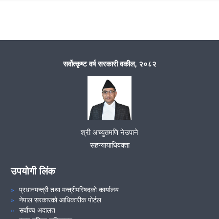
अधिकार प्रत्यायोजन, मिलापत्र सम्बन्धि र समसामयिक विषयमा भेटघाट तथा
संवाद कार्यक्रम ।
मिति २०८१/०६/०७ गते संघिय प्यारोल बोर्डको बैठक ।
सर्वोत्कृष्ट वर्ष सरकारी वकील, २०८२
फौजदारी मुद्दा मिलापत्र तथा समसामयिक विषयमा परामर्श कार्यक्रम ।
२१औं निजामती सेवा दिवस, २०८१ शुभकामना आदान-प्रदान समारोह तथा कदर
पत्र वितरण कार्यक्रम ।
श्री अच्युतमणि नेउपाने
सहन्यायाधिवक्ता
VIEW ALL
उपयोगी लिंक
प्रधानमन्त्री तथा मन्त्रीपरिषदको कार्यालय
नेपाल सरकारको आधिकारीक पोर्टल
सर्वोच्च अदालत