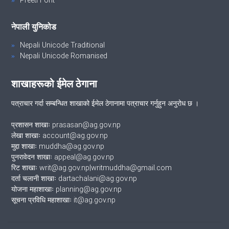
नेपाली युनिकोड
Nepali Unicode Traditional
Nepali Unicode Romanised
शाखाहरूको ईमेल ठेगाना
पत्राचार गर्दा सम्बन्धित शाखाको ईमेल ठेगानामा पत्राचार गर्नुहुन अनुरोध छ ।
प्रशासन शाखाः prasasan@ag.gov.np
लेखा शाखाः account@ag.gov.np
मुद्दा शाखाः muddha@ag.gov.np
पुनरावेदन शाखाः appeal@ag.gov.np
रिट शाखाः writ@ag.gov.np|writmuddha@gmail.com
दर्ता चलानी शाखाः dartachalani@ag.gov.np
योजना महाशाखाः planning@ag.gov.np
सूचना प्रविधि महाशाखाः it@ag.gov.np