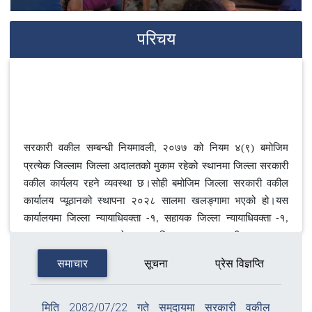
परिचय
सरकारी वकील
सम्बन्धी नियमावली
२०७७ को नियम ४(९)
बमोजिम
,
प्रत्येक जिल्लाम जिल्ला अदालतको मुकाम रहेको स्थानमा जिल्ला सरकारी
वकील कार्यलय रहने व्यवस्था छ।सोही बमोजिम जिल्ला सरकारी वकील
कार्यालय प्यूठानको स्थापना २०२८ सालमा खलङ्गामा
भएको हो।यस
कार्यालयमा जिल्ला न्यायाधिवक्ता
१
सहायक जिल्ला न्यायाधिवक्ता
१
-
,
-
,
नायव
सुव्वा १
कम्प्यूटर अपरेटर १
खरिदार
१
हलुका सवारी चालक
१
र
,
,
-
.
-
कार्यालय सहयोगी ३ जना गरी जम्मा ९ जना दरबन्दी रहेको छ ।
समाचार
सूचना
प्रेस विज्ञप्ति
नेपालको संविधानको धारा १५८ मा नेपाल सरकारको मुख्य कानूनी
सल्लाहकार र मुख्य अभियोजनकर्ताका रूपमा महान्यायाधिवक्ताको व्यवस्था
मिति 2082/07/22 गते समुदायमा सरकारी वकील
गरिएको छ।सोही धारा १५८(७) मा महान्यायाधिवक्ताले आफ्नो काम
कर्तव्य
,