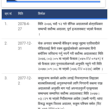
क्र.सं.
मिति
शिर्षक
1.
2078-4-
मिति २०७६ भदौ १२ गते सैनिक अदालतको क्षेत्राधिकार
27
सम्बन्धी सर्वोच्च अदालत, पूर्ण इजलासबाट भएको फैसला
।
2.
2077-12-
चेक अनादर सम्बन्धी बैकिङ्ग कसूर मुद्दामा प्रतिवादीले
31
पीडितलाई बिगो रकम बुझाईसकेको अवस्थामा विगो
बमोजिम जरिवाना गर्नु नपर्ने गरी सर्वोच्च अदालतबाट मिति
२०७६।०३।०५ मा भएको फैसला (०७५-RV-०१४१) र
सो फैसला उपर पुनरावलोकनको अनुमति नहुने गरी मिति
२०७७।०१।०८ मा भएको (०७६-RV-०२२४) आदेश ।
3.
2077-12-
कसुरजन्य कार्यको आरोप लगाई नियन्त्रणमा लिइएका
2
बालबालिकालाई अनुसन्धानको लागि निगरानी कक्षमा राख्न
अदालतको अनुमति माग गर्दा अपनाउनुपर्ने प्रकृयाका
सम्बन्धमा सम्मानित सर्वोच्च अदालतबाट मिति २०७७।
०३।२१ मा भएको निर्देशात्मक आदेश (लक्ष्मी नानी) थापा
विरूद्ध रूकुम जिल्ला अदालत, रूकुम पश्चिम समेत (रिट
नः ०७६-WH-०३८०)