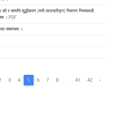
४ को र सम्पत्ति शुद्धीकरण (मनी लाउन्डरिङ्ग) निवारण नियमावली,
्धमा ।.PDF
वा सम्बन्धमा ।
2
3
4
5
6
7
8
...
41
42
›