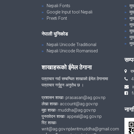
Nepali Fonts
मु
Google Input tool Nepali
मु
Preeti Font
मुख
मु
मुख
नेपाली युनिकोड
मुख
मुख
Nepali Unicode Traditional
Nepali Unicode Romanised
सम्प
शाखाहरूको ईमेल ठेगाना
रा
पत्राचार गर्दा सम्बन्धित शाखाको ईमेल ठेगानामा
4
पत्राचार गर्नुहुन अनुरोध छ ।
fa
प्रशासन शाखाः prasasan@ag.gov.np
लेखा शाखाः account@ag.gov.np
नागर
मुद्दा शाखाः muddha@ag.gov.np
पुनरावेदन शाखाः appeal@ag.gov.np
रिट शाखाः
writ@ag.gov.np|writmuddha@gmail.com