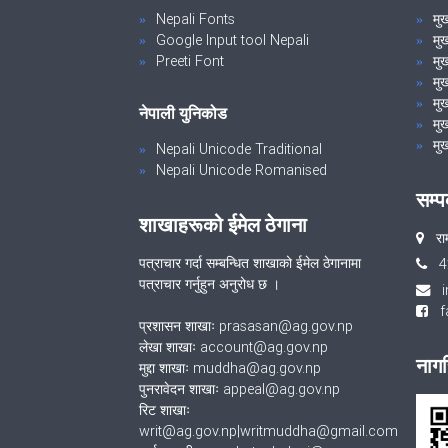
Nepali Fonts
मु
Google Input tool Nepali
मु
Preeti Font
मुख
मु
मुख
नेपाली युनिकोड
मुख
मुख
Nepali Unicode Traditional
Nepali Unicode Romanised
सम्प
शाखाहरूको ईमेल ठेगाना
रा
पत्राचार गर्दा सम्बन्धित शाखाको ईमेल ठेगानामा
4
पत्राचार गर्नुहुन अनुरोध छ ।
fa
प्रशासन शाखाः prasasan@ag.gov.np
लेखा शाखाः account@ag.gov.np
नागर
मुद्दा शाखाः muddha@ag.gov.np
पुनरावेदन शाखाः appeal@ag.gov.np
रिट शाखाः
writ@ag.gov.np|writmuddha@gmail.com