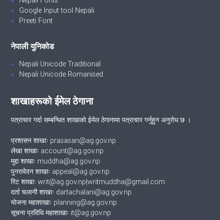
Nepali Fonts
Google Input tool Nepali
Preeti Font
नेपाली युनिकोड
Nepali Unicode Traditional
Nepali Unicode Romanised
शाखाहरूको ईमेल ठेगाना
पत्राचार गर्दा सम्बन्धित शाखाको ईमेल ठेगानामा पत्राचार गर्नुहुन अनुरोध छ ।
प्रशासन शाखाः prasasan@ag.gov.np
लेखा शाखाः account@ag.gov.np
मुद्दा शाखाः muddha@ag.gov.np
पुनरावेदन शाखाः appeal@ag.gov.np
रिट शाखाः writ@ag.gov.np|writmuddha@gmail.com
दर्ता चलानी शाखाः dartachalani@ag.gov.np
योजना महाशाखाः planning@ag.gov.np
सूचना प्रविधि महाशाखाः it@ag.gov.np