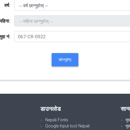
वर्ष:
महिना:
मुद्दा नं:
खोज्नुहोस्
डाउनलोड
सान्
Nepali Fonts
मु
Google Input tool Nepali
मु