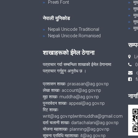
Preeti Font
मुख
मु
मुख
नेपाली युनिकोड
मुख
मुख
Nepali Unicode Traditional
Nepali Unicode Romanised
सम्प
शाखाहरूको ईमेल ठेगाना
Li
पत्राचार गर्दा सम्बन्धित शाखाको ईमेल ठेगानामा
0
पत्राचार गर्नुहुन अनुरोध छ ।
fa
प्रशासन शाखाः prasasan@ag.gov.np
लेखा शाखाः account@ag.gov.np
नागर
मुद्दा शाखाः muddha@ag.gov.np
पुनरावेदन शाखाः appeal@ag.gov.np
रिट शाखाः
writ@ag.gov.np|writmuddha@gmail.com
दर्ता चलानी शाखाः dartachalani@ag.gov.np
योजना महाशाखाः planning@ag.gov.np
सूचना प्रविधि महाशाखाः it@ag.gov.np