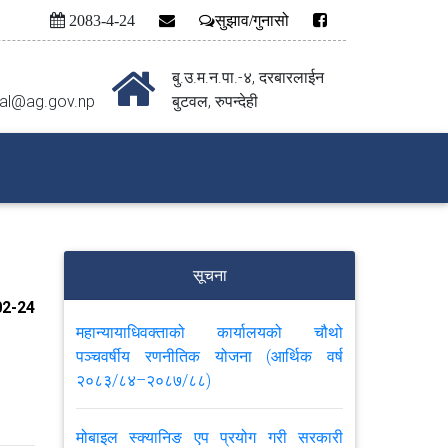
2083-4-24
सुझाव/गुनासो
बु.उ‍‌.म.न.पा.-४, दरबारलाईन
al@ag.gov.np
बुटवल, रुपन्देही
सूचना
2-24
महान्यायाधिवक्ताको कार्यालयको चौथो
पञ्चवर्षीय रणनीतिक योजना (आर्थिक वर्ष
२०८३/८४–२०८७/८८)
मोबाइल स्क्यानिङ एप प्रयोग गरी सरकारी