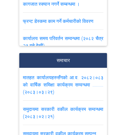
कागजात स्क्यान नगर्ने सम्बन्धमा ।
फ्रन्ट डेस्कमा काम गर्ने कर्मचारीको विवरण
कार्यालय समय परिवर्तन सम्वन्धमा (२०८२ चैत्र
२३ गते देखी)
समाचार
सम्पत्ति तथा मालसामानको लिलाम बढाबढको
सूचना : (प्रकाशन मिति: २०८२।१०।११)
मातहत कार्यालयहरुसँगको आ.व. २०८२।०८३
को वार्षिक समिक्षा कार्यक्रम सम्वन्धमा .........
लुटपाट भएका सामाग्रीहरु भेटेमा बुझाईदिने
(२०८३।०३।२९)
सम्बन्धमा .... (२०८२।०५।३०)
समुदायमा सरकारी वकील कार्यक्रम सम्वन्धमा
महान्यायाधिवक्ताको कार्यालयको मिति
(२०८३।०२।२१)
२०८२/०४/१५ गतेको परिपत्र सम्बन्धमा ।
समुदायमा सरकारी वकील कार्यक्रम सम्पन्न......