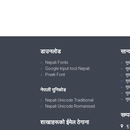
डाउनलोड
सान्
Nepali Fonts
मु
Google Input tool Nepali
मु
Preeti Font
मुख
मु
मुख
नेपाली युनिकोड
मुख
मुख
Nepali Unicode Traditional
Nepali Unicode Romanised
सम्प
शाखाहरूको ईमेल ठेगाना
बु.