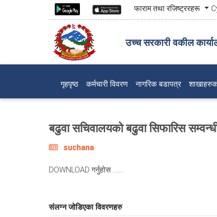
फाराम तथा रजिष्ट्ररहरू
C
उच्च सरकारी वकील कार्या
(current)
गृहपृष्ठ
कर्मचारी विवरण
नागरिक बडापत्र
शाखाहरुक
बढुवा सचिवालयको बढुवा सिफारिस सम्व
suchana
DOWNLOAD गर्नुहोस ......
संलग्न जोडिएका विवरणहरु