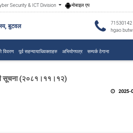
yber Security & ICT Division
मोबाइल एप
71530142
लय, बुटवल
hgao.butw
ो विवरण
पूर्व सहन्यायाधिवक्ताहरु
अभियोगपत्र
सम्पर्क ठेगाना
न्धी सूचना (२०८१।११।१२)
2025-0