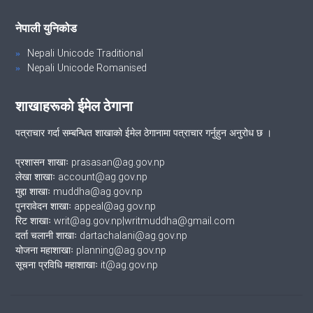
नेपाली युनिकोड
Nepali Unicode Traditional
Nepali Unicode Romanised
शाखाहरूको ईमेल ठेगाना
पत्राचार गर्दा सम्बन्धित शाखाको ईमेल ठेगानामा पत्राचार गर्नुहुन अनुरोध छ ।
प्रशासन शाखाः prasasan@ag.gov.np
लेखा शाखाः account@ag.gov.np
मुद्दा शाखाः muddha@ag.gov.np
पुनरावेदन शाखाः appeal@ag.gov.np
रिट शाखाः writ@ag.gov.np|writmuddha@gmail.com
दर्ता चलानी शाखाः dartachalani@ag.gov.np
योजना महाशाखाः planning@ag.gov.np
सूचना प्रविधि महाशाखाः it@ag.gov.np