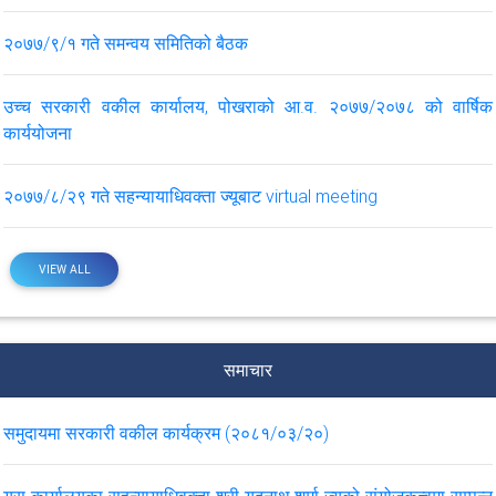
२०७७/९/१ गते समन्वय समितिको बैठक
उच्च सरकारी वकील कार्यालय, पोखराको आ.व. २०७७/२०७८ को वार्षिक
कार्ययोजना
२०७७/८/२९ गते सहन्यायाधिवक्ता ज्यूबाट virtual meeting
VIEW ALL
समाचार
समुदायमा सरकारी वकील कार्यक्रम (२०८१/०३/२०)
यस कार्यालयका सहन्यायाधिवक्ता श्री यदुनाथ शर्मा ज्यूको संयोजकत्वमा सम्पन्न