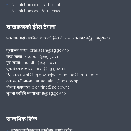
Nepali Unicode Traditional
Nepali Unicode Romanised
शाखाहरूको ईमेल ठेगाना
पत्राचार गर्दा सम्बन्धित शाखाको ईमेल ठेगानामा पत्राचार गर्नुहुन अनुरोध छ ।
प्रशासन शाखाः prasasan@ag.gov.np
लेखा शाखाः account@ag.gov.np
मुद्दा शाखाः muddha@ag.gov.np
पुनरावेदन शाखाः appeal@ag.gov.np
रिट शाखाः writ@ag.gov.np|writmuddha@gmail.com
दर्ता चलानी शाखाः dartachalani@ag.gov.np
योजना महाशाखाः planning@ag.gov.np
सूचना प्रविधि महाशाखाः it@ag.gov.np
सान्दर्भिक लिंक
मुख्यन्यायाधिवक्ताको कार्यालय, कोशी प्रदेश