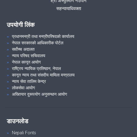
श्री अच्युतमणि नेउपाने
समुदायमा सरकारी वकील कार्यक्रम सम्पन्न ..(२०८१।०७।०९)
सहन्यायाधिवक्ता
कार्यालयको नियमित बैठक सम्बन्धमा ..(२०८१।०७।०६)
उपयोगी लिंक
प्रधानमन्त्री तथा मन्त्रीपरिषदको कार्यालय
VIEW ALL
नेपाल सरकारको आधिकारीक पोर्टल
सर्वोच्च अदालत
न्याय परिषद सचिवालय
नेपाल कानून आयोग
राष्ट्रिय न्यायिक प्रतिष्ठान, नेपाल
कानून न्याय तथा संसदीय मामिला मन्त्रालय
न्याय सेवा तालिम केन्द्र
लोकसेवा आयोग
अख्तियार दुरूपयोग अनुसन्धान आयोग
डाउनलोड
Nepali Fonts