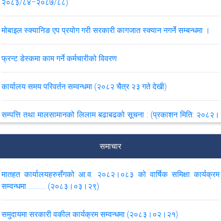
२०८३/८४–२०८७/८८)
मोबाइल स्क्यानिङ एप प्रयोग गरी सरकारी कागजात स्क्यान नगर्ने सम्बन्धमा ।
फ्रन्ट डेस्कमा काम गर्ने कर्मचारीको विवरण
कार्यालय समय परिवर्तन सम्वन्धमा (२०८२ चैत्र २३ गते देखी)
सम्पत्ति तथा मालसामानको लिलाम बढाबढको सूचना : (प्रकाशन मिति: २०८२।
१०।११)
समाचार
लुटपाट भएका सामाग्रीहरु भेटेमा बुझाईदिने सम्बन्धमा .... (२०८२।०५।३०)
मातहत कार्यालयहरुसँगको आ.व. २०८२।०८३ को वार्षिक समिक्षा कार्यक्रम
महान्यायाधिवक्ताको कार्यालयको मिति २०८२/०४/१५ गतेको परिपत्र सम्बन्धमा
सम्वन्धमा ......... (२०८३।०३।२९)
।
समुदायमा सरकारी वकील कार्यक्रम सम्वन्धमा (२०८३।०२।२१)