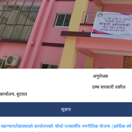
अनुरोधक
उच्च सरकारी वकील
कार्यालय, बुटवल
सूचना
महान्यायाधिवक्ताको कार्यालयको चौथो पञ्चवर्षीय रणनीतिक योजना (आर्थिक वर्ष