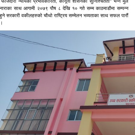
"
,
फौजदारी न्यायको प्रभावकारिता
कानूनी शासनको सुनिश्चितता" भन्ने मुल
नाराका साथ आगामी २०७९ पौष ८ देखि १० गते सम्म काठमाडौमा सम्पन्न
हुने सरकारी वकीलहरुको चौथो राष्ट्रिय सम्मेलन भव्यताका साथ सफल पारौं
।