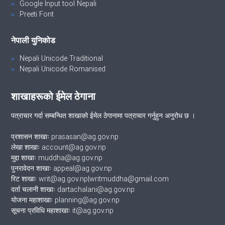
Google Input tool Nepali
Preeti Font
नेपाली युनिकोड
Nepali Unicode Traditional
Nepali Unicode Romanised
शाखाहरूको ईमेल ठेगाना
पत्राचार गर्दा सम्बन्धित शाखाको ईमेल ठेगानामा पत्राचार गर्नुहुन अनुरोध छ ।
प्रशासन शाखाः prasasan@ag.gov.np
लेखा शाखाः account@ag.gov.np
मुद्दा शाखाः muddha@ag.gov.np
पुनरावेदन शाखाः appeal@ag.gov.np
रिट शाखाः writ@ag.gov.np|writmuddha@gmail.com
दर्ता चलानी शाखाः dartachalani@ag.gov.np
योजना महाशाखाः planning@ag.gov.np
सूचना प्रविधि महाशाखाः it@ag.gov.np