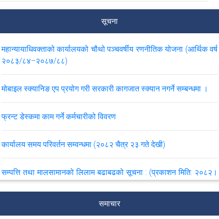
सूचना
महान्यायाधिवक्ताको कार्यालयको चौथो पञ्चवर्षीय रणनीतिक योजना (आर्थिक वर्ष
२०८३/८४–२०८७/८८)
मोबाइल स्क्यानिङ एप प्रयोग गरी सरकारी कागजात स्क्यान नगर्ने सम्बन्धमा ।
फ्रन्ट डेस्कमा काम गर्ने कर्मचारीको विवरण
कार्यालय समय परिवर्तन सम्वन्धमा (२०८२ चैत्र २३ गते देखी)
सम्पत्ति तथा मालसामानको लिलाम बढाबढको सूचना : (प्रकाशन मिति: २०८२।
१०।११)
समाचार
लुटपाट भएका सामाग्रीहरु भेटेमा बुझाईदिने सम्बन्धमा .... (२०८२।०५।३०)