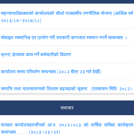
महान्यायाधिवक्ताको कार्यालयको चौथो पञ्चवर्षीय रणनीतिक योजना (आर्थिक वर्ष
२०८३/८४–२०८७/८८)
मोबाइल स्क्यानिङ एप प्रयोग गरी सरकारी कागजात स्क्यान नगर्ने सम्बन्धमा ।
फ्रन्ट डेस्कमा काम गर्ने कर्मचारीको विवरण
कार्यालय समय परिवर्तन सम्वन्धमा (२०८२ चैत्र २३ गते देखी)
सम्पत्ति तथा मालसामानको लिलाम बढाबढको सूचना : (प्रकाशन मिति: २०८२।
१०।११)
समाचार
लुटपाट भएका सामाग्रीहरु भेटेमा बुझाईदिने सम्बन्धमा .... (२०८२।०५।३०)
मातहत कार्यालयहरुसँगको आ.व. २०८२।०८३ को वार्षिक समिक्षा कार्यक्रम
महान्यायाधिवक्ताको कार्यालयको मिति २०८२/०४/१५ गतेको परिपत्र सम्बन्धमा
सम्वन्धमा ......... (२०८३।०३।२९)