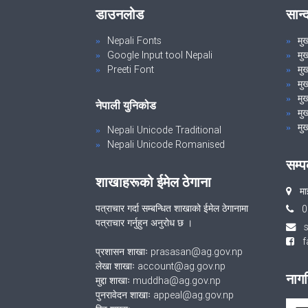
डाउनलोड
सान्
Nepali Fonts
मु
Google Input tool Nepali
मु
Preeti Font
मुख
मु
मुख
नेपाली युनिकोड
मुख
मुख
Nepali Unicode Traditional
Nepali Unicode Romanised
सम्प
शाखाहरूको ईमेल ठेगाना
मा
पत्राचार गर्दा सम्बन्धित शाखाको ईमेल ठेगानामा
‌
पत्राचार गर्नुहुन अनुरोध छ ।
fa
प्रशासन शाखाः prasasan@ag.gov.np
लेखा शाखाः account@ag.gov.np
नागर
मुद्दा शाखाः muddha@ag.gov.np
पुनरावेदन शाखाः appeal@ag.gov.np