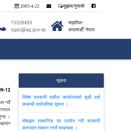
2083-4-22
सुझाव/गुनासो
15328493
माइतीघर
sgao@ag.gov.np
काठमाडौँ, नेपाल
सूचना
9-12
विशेष सरकारी वकील कार्यालयको सूची दर्ता
 गर्दै
सम्बन्धी सार्वजनिक सूचना ।
नास्थल
ुन्छ ।
मोबाइल स्क्यानिङ एप प्रयोग गरी सरकारी
ाखासंग
कागजात स्क्यान नगर्ने सम्बन्धमा ।