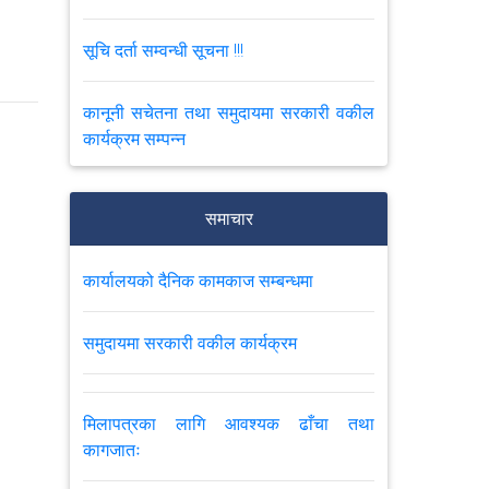
सूचि दर्ता सम्वन्धी सूचना !!!
कानूनी सचेतना तथा समुदायमा सरकारी वकील
कार्यक्रम सम्पन्न
कार्यालय समय परिवर्तन सम्वन्धी सूचना
समाचार
कार्यालयको नियमित बैठकमा "सरकारवादी
कार्यालयको दैनिक कामकाज सम्बन्धमा
फौजदारी मुद्दाको मिलापत्र सम्बन्धी कार्यविधि”
विषयमा कार्यालय प्रमुखको प्रस्तुतिकरण र अन्य
छलफल
समुदायमा सरकारी वकील कार्यक्रम
Cyber Security Advisory सम्बन्धमा ।
मिलापत्रका लागि आवश्यक ढाँचा तथा
कागजातः
लुटपाट भएका सामाग्रीहरु बुझाउने सम्बन्धी