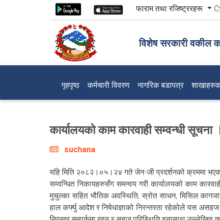
फाराम तथा रजिष्ट्ररहरू
C
विशेष सरकारी वकील का
(current)
गृहपृष्ठ
कर्मचारी विवरण
नागरिक बडापत्र
शाखाहरुक
कार्यालयको काम कारवाही सम्वन्धी सूचना 
suchana
यहि मिति २०८२।०५।२४ गते जेन-जी प्रदर्शनको क्रममा भएको घट
सम्वन्धित निकायहरुसँग समन्वय गरी कार्यालयको काम कारवाही सू
मुचुल्का सहित भौतिक अवस्थिति, स्रोत साधन, मिसिल कागजात ए
हाल कर्फ्यु आदेश र निषेधाज्ञाको निरन्तरता रहेकोले यस असहज 
निरन्तर सम्पर्कमा रहन र सहज परिस्थिति हुनासाथ उल्लेखित का