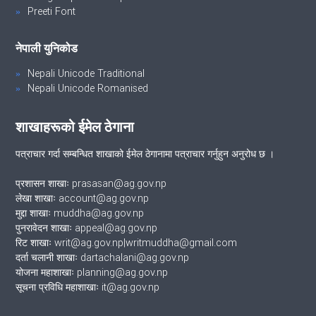
Preeti Font
नेपाली युनिकोड
Nepali Unicode Traditional
Nepali Unicode Romanised
शाखाहरूको ईमेल ठेगाना
पत्राचार गर्दा सम्बन्धित शाखाको ईमेल ठेगानामा पत्राचार गर्नुहुन अनुरोध छ ।
प्रशासन शाखाः prasasan@ag.gov.np
लेखा शाखाः account@ag.gov.np
मुद्दा शाखाः muddha@ag.gov.np
पुनरावेदन शाखाः appeal@ag.gov.np
रिट शाखाः writ@ag.gov.np|writmuddha@gmail.com
दर्ता चलानी शाखाः dartachalani@ag.gov.np
योजना महाशाखाः planning@ag.gov.np
सूचना प्रविधि महाशाखाः it@ag.gov.np