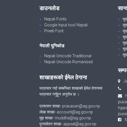
डाउनलोड
सान्
Nepali Fonts
मु
Google Input tool Nepali
मु
Preeti Font
मुख
मु
मुख
नेपाली युनिकोड
मुख
मुख
Nepali Unicode Traditional
Nepali Unicode Romanised
सम्प
शाखाहरूको ईमेल ठेगाना
Ja
पत्राचार गर्दा सम्बन्धित शाखाको ईमेल ठेगानामा
पत्राचार गर्नुहुन अनुरोध छ ।
pusa
प्रशासन शाखाः prasasan@ag.gov.np
hgao
लेखा शाखाः account@ag.gov.np
pusa
मुद्दा शाखाः muddha@ag.gov.np
fa
पुनरावेदन शाखाः appeal@ag.gov.np