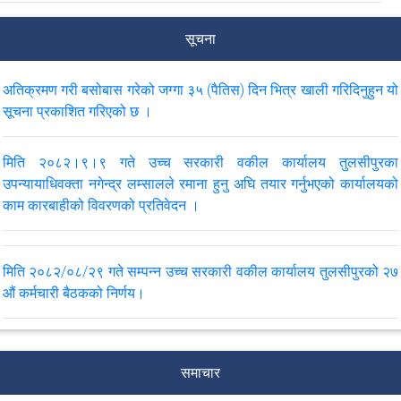
सूचना
अतिक्रमण गरी बसोबास गरेको जग्गा ३५ (पैतिस) दिन भित्र खाली गरिदिनुहुन यो
सूचना प्रकाशित गरिएको छ ।
मिति २०८२।९।९ गते उच्च सरकारी वकील कार्यालय तुलसीपुरका
उपन्यायाधिवक्ता नगेन्द्र लम्सालले रमाना हुनु अघि तयार गर्नुभएको कार्यालयको
काम कारबाहीको विवरणको प्रतिवेदन ।
मिति २०८२/०८/२९ गते सम्‍पन्‍न उच्‍च सरकारी वकील कार्यालय तुलसीपुरको २७
‍औं कर्मचारी बैठकको निर्णय।
मिति २०८२/०८/२५ गते उच्च सरकारी वकील कार्यालय तुलसीपुरको आयोजनामा
ज्ञान ज्योति माध्यामिक विद्यालय तुलसीपुरको कक्षा ११ र १२ का विद्यार्थीहरु बीच
समाचार
सम्पन्न समुदायमा सरकारी वकील कार्यक्रम अन्तर्गत लागू औषध सम्बन्धी सचेतना