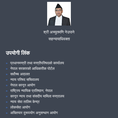
मिति २०८२।०५।१५ गते सम्पन्न उच्च सरकारी वकील कार्यालय तुलसीपुरको
२५औं कर्मचारी वैठकको निर्णय ।
मिति २०८१।०९।०८ गते सम्पन्न उच्च सरकारी वकील कार्यालय तुलसीपुर
तहको समन्वय समितिको वैठकको निर्णय ।
VIEW ALL
श्री अच्युतमणि नेउपाने
मिति २०८१।०५।२६ गते सम्पन्न उच्च सरकारी वकील कार्यालय तुलसीपुरको
सहन्यायाधिवक्ता
कर्मचारी वैठकको निर्णय ।
उपयोगी लिंक
मिति २०८०।०३।२३ गते सम्पन्न उच्च सरकारी वकील कार्यालय तुलसीपुरको
कर्मचारी वैठकको निर्णय ।
प्रधानमन्त्री तथा मन्त्रीपरिषदको कार्यालय
नेपाल सरकारको आधिकारीक पोर्टल
सर्वोच्च अदालत
सहन्यायाधिवक्ता श्री मोहन सागर बश्यालज्यूको बिदाई तथा फेरी भटौला
न्याय परिषद सचिवालय
कार्यक्रम २०८१/०३/२०
नेपाल कानून आयोग
राष्ट्रिय न्यायिक प्रतिष्ठान, नेपाल
कानून न्याय तथा संसदीय मामिला मन्त्रालय
स्थानिय समुदाय, नागरिक समाज, जनप्रतिनिधि तथा सरोकारवालाहरु बीच
न्याय सेवा तालिम केन्द्र
अन्तरक्रिया कार्यक्रम सम्पन्न ...... (२०८१।०३।१४)
लोकसेवा आयोग
अख्तियार दुरूपयोग अनुसन्धान आयोग