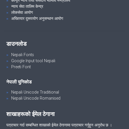
कानून न्याय तथा संसदीय मामिला मन्त्रालय
स्थानिय समुदाय, नागरिक समाज, जनप्रतिनिधि तथा सरोकारवालाहरु बीच
न्याय सेवा तालिम केन्द्र
अन्तरक्रिया कार्यक्रम सम्पन्न ...... (२०८१।०३।१४)
लोकसेवा आयोग
अख्तियार दुरूपयोग अनुसन्धान आयोग
VIEW ALL
डाउनलोड
Nepali Fonts
Google Input tool Nepali
Preeti Font
नेपाली युनिकोड
Nepali Unicode Traditional
Nepali Unicode Romanised
शाखाहरूको ईमेल ठेगाना
पत्राचार गर्दा सम्बन्धित शाखाको ईमेल ठेगानामा पत्राचार गर्नुहुन अनुरोध छ ।