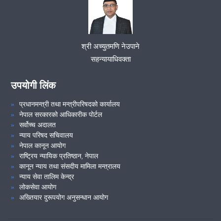
२५औं कर्मचारी वैठकको निर्णय ।
मिति २०८१।०९।०८ गते सम्पन्न उच्च सरकारी वकील कार्यालय तुलसीपुर
तहको समन्वय समितिको वैठकको निर्णय ।
VIEW ALL
श्री अच्युतमणि नेउपाने
मिति २०८१।०५।२६ गते सम्पन्न उच्च सरकारी वकील कार्यालय तुलसीपुरको
सहन्यायाधिवक्ता
कर्मचारी वैठकको निर्णय ।
उपयोगी लिंक
मिति २०८०।०३।२३ गते सम्पन्न उच्च सरकारी वकील कार्यालय तुलसीपुरको
कर्मचारी वैठकको निर्णय ।
प्रधानमन्त्री तथा मन्त्रीपरिषदको कार्यालय
नेपाल सरकारको आधिकारीक पोर्टल
सर्वोच्च अदालत
सहन्यायाधिवक्ता श्री मोहन सागर बश्यालज्यूको बिदाई तथा फेरी भटौला
न्याय परिषद सचिवालय
कार्यक्रम २०८१/०३/२०
नेपाल कानून आयोग
राष्ट्रिय न्यायिक प्रतिष्ठान, नेपाल
कानून न्याय तथा संसदीय मामिला मन्त्रालय
स्थानिय समुदाय, नागरिक समाज, जनप्रतिनिधि तथा सरोकारवालाहरु बीच
न्याय सेवा तालिम केन्द्र
अन्तरक्रिया कार्यक्रम सम्पन्न ...... (२०८१।०३।१४)
लोकसेवा आयोग
अख्तियार दुरूपयोग अनुसन्धान आयोग
VIEW ALL