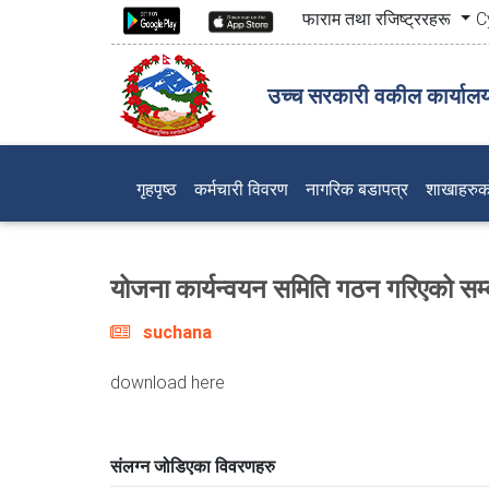
फाराम तथा रजिष्ट्ररहरू
C
उच्च सरकारी वकील कार्याल
(current)
गृहपृष्ठ
कर्मचारी विवरण
नागरिक बडापत्र
शाखाहरुक
योजना कार्यन्वयन समिति गठन गरिएको सम्
suchana
download here
संलग्न जोडिएका विवरणहरु