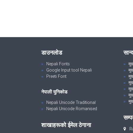
डाउनलोड
सान्
Nepali Fonts
मु
Google Input tool Nepali
मु
Preeti Font
मुख
मु
मुख
नेपाली युनिकोड
मुख
मुख
Nepali Unicode Traditional
Nepali Unicode Romanised
सम्प
शाखाहरूको ईमेल ठेगाना
Ra