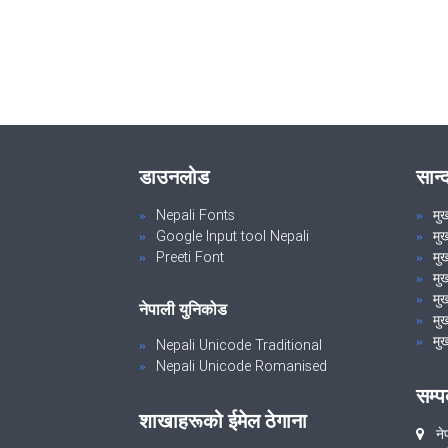
डाउनलोड
सान्
Nepali Fonts
मु
Google Input tool Nepali
मु
Preeti Font
मुख
मु
मुख
नेपाली युनिकोड
मुख
मुख
Nepali Unicode Traditional
Nepali Unicode Romanised
सम्प
शाखाहरूको ईमेल ठेगाना
ने