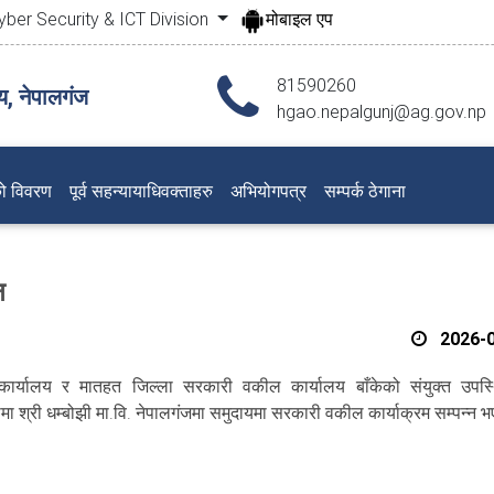
yber Security & ICT Division
मोबाइल एप
81590260
य, नेपालगंज
hgao.nepalgunj@ag.gov.np
ो विवरण
पूर्व सहन्यायाधिवक्ताहरु
अभियोगपत्र
सम्पर्क ठेगाना
न
2026-0
्यालय र मातहत जिल्ला सरकारी वकील कार्यालय बाँकेको संयुक्त उपस्थ
्षयतामा श्री धम्बोझी मा.वि. नेपालगंजमा समुदायमा सरकारी वकील कार्याक्रम सम्पन्न