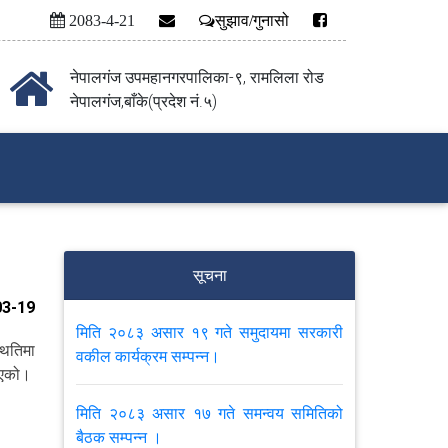
2083-4-21
सुझाव/गुनासो
नेपालगंज उपमहानगरपालिका-९, रामलिला रोड
नेपालगंज,बाँके(प्रदेश नं.५)
सूचना
3-19
मिति २०८३ असार १९ गते समुदायमा सरकारी
ितिमा
वकील कार्यक्रम सम्पन्न।
 भएको।
मिति २०८३ असार १७ गते समन्वय समितिको
बैठक सम्पन्न ।