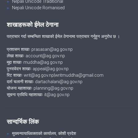
Nepali Unicode Traditional
Nepali Unicode Romanised
शाखाहरूको ईमेल ठेगाना
पत्राचार गर्दा सम्बन्धित शाखाको ईमेल ठेगानामा पत्राचार गर्नुहुन अनुरोध छ ।
प्रशासन शाखाः prasasan@ag.gov.np
लेखा शाखाः account@ag.gov.np
मुद्दा शाखाः muddha@ag.gov.np
पुनरावेदन शाखाः appeal@ag.gov.np
रिट शाखाः writ@ag.gov.np|writmuddha@gmail.com
दर्ता चलानी शाखाः dartachalani@ag.gov.np
योजना महाशाखाः planning@ag.gov.np
सूचना प्रविधि महाशाखाः it@ag.gov.np
सान्दर्भिक लिंक
मुख्यन्यायाधिवक्ताको कार्यालय, कोशी प्रदेश