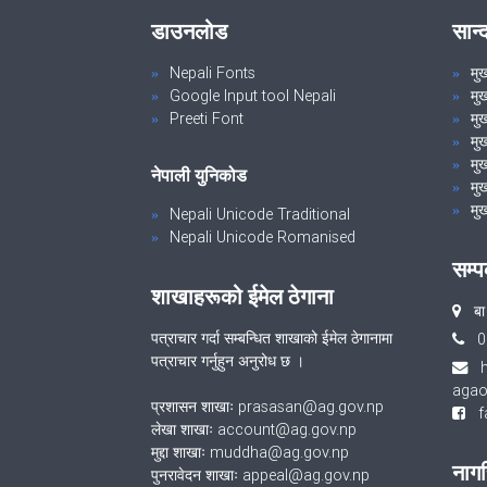
डाउनलोड
सान्
Nepali Fonts
मु
Google Input tool Nepali
मु
Preeti Font
मुख
मु
मुख
नेपाली युनिकोड
मुख
मुख
Nepali Unicode Traditional
Nepali Unicode Romanised
सम्प
शाखाहरूको ईमेल ठेगाना
बा
पत्राचार गर्दा सम्बन्धित शाखाको ईमेल ठेगानामा
0
पत्राचार गर्नुहुन अनुरोध छ ।
agao
प्रशासन शाखाः prasasan@ag.gov.np
fa
लेखा शाखाः account@ag.gov.np
मुद्दा शाखाः muddha@ag.gov.np
नागर
पुनरावेदन शाखाः appeal@ag.gov.np