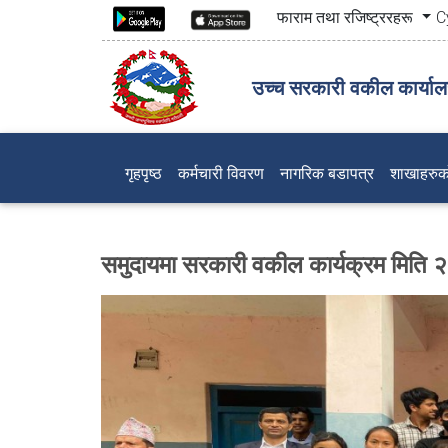
फाराम तथा रजिष्ट्ररहरू
C
उच्च सरकारी वकील कार्यालय
(current)
गृहपृष्ठ
कर्मचारी विवरण
नागरिक बडापत्र
शाखाहरुक
समुदायमा सरकारी वकील कार्यक्रम म