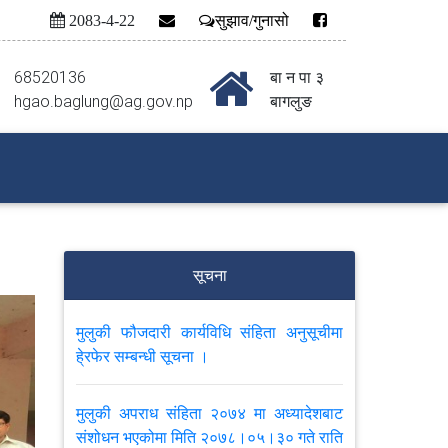
2083-4-22
सुझाव/गुनासो
68520136
बा न पा ३
hgao.baglung@ag.gov.np
बागलुङ
सूचना
मुलुकी फौजदारी कार्यविधि संहिता अनुसूचीमा
हे्रफेर सम्बन्धी सूचना ।
मुलुकी अपराध संहिता २०७४ मा अध्यादेशबाट
संशोधन भएकोमा मिति २०७८।०५।३० गते राति