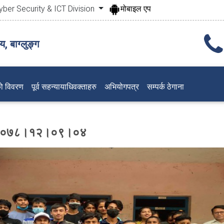
yber Security & ICT Division
मोबाइल एप
, बाग्लुङ्ग
ो विवरण
पूर्व सहन्यायाधिवक्ताहरु
अभियोगपत्र
सम्पर्क ठेगाना
िति २०७८।१२।०९।०४