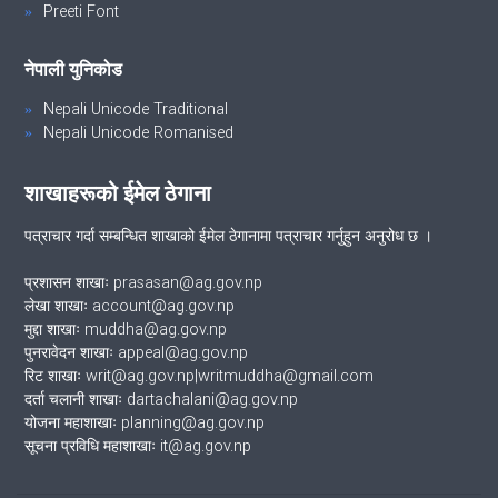
Preeti Font
नेपाली युनिकोड
Nepali Unicode Traditional
Nepali Unicode Romanised
शाखाहरूको ईमेल ठेगाना
पत्राचार गर्दा सम्बन्धित शाखाको ईमेल ठेगानामा पत्राचार गर्नुहुन अनुरोध छ ।
प्रशासन शाखाः prasasan@ag.gov.np
लेखा शाखाः account@ag.gov.np
मुद्दा शाखाः muddha@ag.gov.np
पुनरावेदन शाखाः appeal@ag.gov.np
रिट शाखाः writ@ag.gov.np|writmuddha@gmail.com
दर्ता चलानी शाखाः dartachalani@ag.gov.np
योजना महाशाखाः planning@ag.gov.np
सूचना प्रविधि महाशाखाः it@ag.gov.np