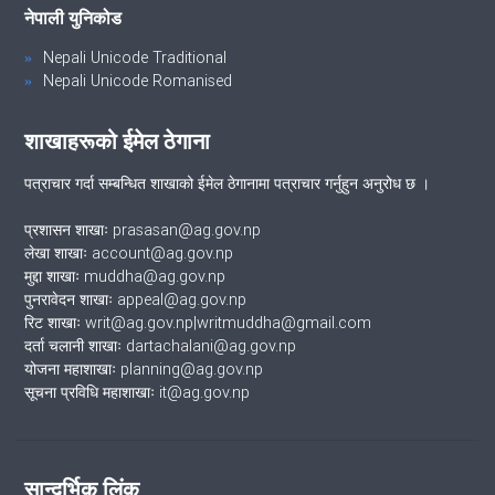
नेपाली युनिकोड
Nepali Unicode Traditional
Nepali Unicode Romanised
शाखाहरूको ईमेल ठेगाना
पत्राचार गर्दा सम्बन्धित शाखाको ईमेल ठेगानामा पत्राचार गर्नुहुन अनुरोध छ ।
प्रशासन शाखाः prasasan@ag.gov.np
लेखा शाखाः account@ag.gov.np
मुद्दा शाखाः muddha@ag.gov.np
पुनरावेदन शाखाः appeal@ag.gov.np
रिट शाखाः writ@ag.gov.np|writmuddha@gmail.com
दर्ता चलानी शाखाः dartachalani@ag.gov.np
योजना महाशाखाः planning@ag.gov.np
सूचना प्रविधि महाशाखाः it@ag.gov.np
सान्दर्भिक लिंक