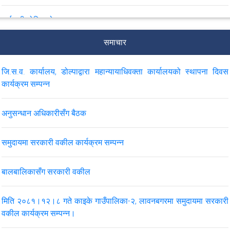
कर्मचारी तोकिएको सम्बन्धमा।
समाचार
२०८२ भदौ महिनाको मुद्दासँग सम्बन्धित मासिक विवरण
जि.स.व. कार्यालय, डोल्पाद्वारा महान्यायाधिवक्ता कार्यालयको स्थापना दिवस
स्वत प्रकाशन दोर्सो त्रैमासिक २०८१ कात्तिक-पुस
कार्यक्रम सम्पन्न
अनुसन्धान अधिकारीसँग बैठक
VIEW ALL
समुदायमा सरकारी वकील कार्यक्रम सम्पन्न
बालबालिकासँग सरकारी वकील
मिति २०८१।१२।८ गते काइके गाउँपालिका-२, लावनबगरमा समुदायमा सरकारी
वकील कार्यक्रम सम्पन्न।