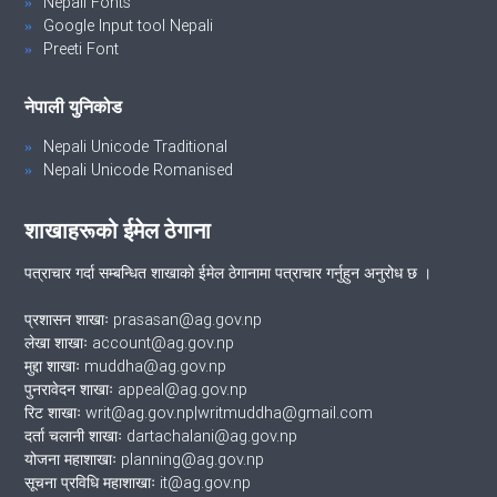
Nepali Fonts
Google Input tool Nepali
Preeti Font
नेपाली युनिकोड
Nepali Unicode Traditional
Nepali Unicode Romanised
शाखाहरूको ईमेल ठेगाना
पत्राचार गर्दा सम्बन्धित शाखाको ईमेल ठेगानामा पत्राचार गर्नुहुन अनुरोध छ ।
प्रशासन शाखाः prasasan@ag.gov.np
लेखा शाखाः account@ag.gov.np
मुद्दा शाखाः muddha@ag.gov.np
पुनरावेदन शाखाः appeal@ag.gov.np
रिट शाखाः writ@ag.gov.np|writmuddha@gmail.com
दर्ता चलानी शाखाः dartachalani@ag.gov.np
योजना महाशाखाः planning@ag.gov.np
सूचना प्रविधि महाशाखाः it@ag.gov.np