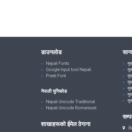
डाउनलोड
सान्
Nepali Fonts
मु
Google Input tool Nepali
मु
Preeti Font
मुख
मु
मुख
नेपाली युनिकोड
मुख
मुख
Nepali Unicode Traditional
Nepali Unicode Romanised
सम्प
शाखाहरूको ईमेल ठेगाना
Bi