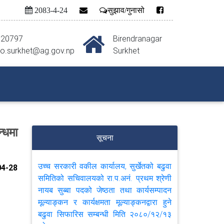
2083-4-24
सुझाव/गुनासो
520797
Birendranagar
o.surkhet@ag.gov.np
Surkhet
्धमा
सूचना
उच्च सरकारी वकील कार्यालय, सुर्खेतको बढुवा
4-28
समितिको सचिवालयको रा.प.अनं. प्रथम श्रेणी
नायब सुब्बा पदको जेष्ठता तथा कार्यसम्पादन
मूल्याङ्कन र कार्यक्षमता मूल्याङ्कनद्वारा हुने
बढुवा सिफारिस सम्बन्धी मिति २०८०/१२/१३