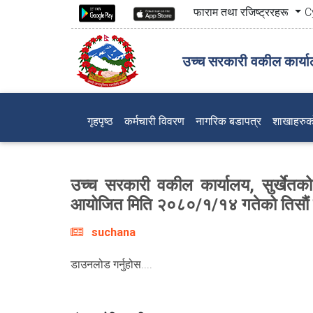
फाराम तथा रजिष्ट्ररहरू
C
उच्च सरकारी वकील कार्याल
(current)
गृहपृष्ठ
कर्मचारी विवरण
नागरिक बडापत्र
शाखाहरुक
उच्च सरकारी वकील कार्यालय, सुर्खेतको
आयोजित मिति २०८०/१/१४ गतेको तिसाैं क
suchana
डाउनलोड गर्नुहोस....