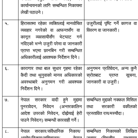
कार्यान्वयनको लागि सम्बन्धित निकायमा
लेखी
पठाउने
।
५.
हिरासतमा रहेका व्यक्तिलाई मानवो
चित
उजुरीलाई पृष्टि गर्ने कागज वा
व्यवहार नगरेको वा आफन्तसँग वा
विवरण वा जानकारी
।
कानून व्यवसायी
सँग
भेटघाट गर्न
नदिएको भन्ने उजुरी परे
मा
वा जानकारी
प्राप्त भएमा छानबिन गरी सम्बन्धित
अधिकारीलाई आवश्यक निर्देशन दिने
।
६.
कारागार तथा बाल सुधार गृहमा रहेका
अनुगमन प्रतिवेदन
,
अन्य कुनै
कैदी तथा थुनुवाको मानव अधिकारको
स्रोतबाट प्राप्त सूचना
,
अवस्थाबारे अनुगमन गरी आवश्यक
जानकारी
वा उजुरी
।
निर्देशन दिने
।
७.
नेपाल सरकार वादी हुने मुद्दामा
सम्बन्धित मुद्दाको नक्कल मिसिल
पुनरावेदन
,
निवेदन (अन्तरकालिन
तथा सरकारी वकीलको
आदेश उपरको निवेदन
,
दोहोर्‍याई हेरी
प्रस्तावित राय/मस्यौदा
।
पाउने निवेदन) सम्बन्धी कारवाही गर्ने
।
८.
नेपाल सरकार/संवैधानिक
निकाय/
सम्बन्धित निकायको लिखित