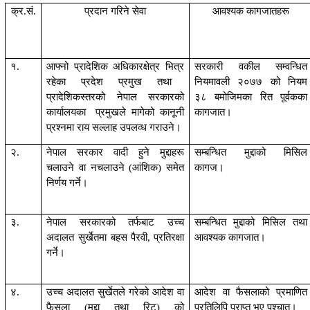
क्र.सं.
प्रदान गरिने सेवा
आवश्यक कागजातह
रू
१.
आफ्नो प्रादेशिक
अधिकारक्षेत्र भित्र
सरकारी वकील सम्वन्धित
रहेका
प्रदेश प्रमुख तथा
नियमावली २०७
७
को नियम
प्रा
देशिकस्तरको
नेपाल सरकारको
३८
बमोजिमका रित पूर्वकका
कार्यालयका
प्रमुखले मागेको कानूनी
कागजात
।
प्रश्नमा राय
सल्लाह
उपलव्ध गराउने।
२.
नेपाल सरकार वादी हुने मुद्दाहरू
सम्बन्धित मुद्दाको मिसिल
चलाउने वा नचलाउने (आंशिक) समेत
कागज
।
निर्णय गर्ने
।
३.
नेपाल सरकारको तर्फबाट उच्च
सम्बन्धित मुद्दाको मिसिल तथा
अदालत सुर्खेत
मा
बहस पैरवी
,
प्रतिरक्षा
आवश्यक कागजात
।
गर्ने
।
४.
उच्च अदालत सुर्खेत
ले
गरेको आदेश वा
आदेश वा फैसलाको प्रमाणित
फैसला
(मुद्दा तथा रिट)
को
प्रतिलिपि
प्राप्त भए पश्चात।