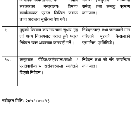
आयोग/निकाय/सचिवालय/ नेपाल
जवाफ (विद्युतीय
माध्यममा
सरकारका
मन्त्रालय/
विभाग/
समेत
) तथा सम्बद्ध प्रमाण
कार्यालयबाट प्राप्त लिखित जवाफ
कागजात
।
उच्च अदालत सुर्खेत
मा
पेश गर्ने
।
९.
मुद्दा
को विषयमा
कारागार/बाल सुधार गृह
निवेदन/पत्र तथा जानकारी माग
ए
वं
अन्य निकायबाट प्राप्त हुने पत्र/
गरिएको मुद्दाको फैसलाको
निवेदन उपर
आवश्यक कारवाही गर्ने
।
प्रमाणित प्रतिलिपी
।
१०.
कसूरबाट
पीडित/
जाहेरवाला/साक्षी /
निवेदन तथा सो सँग सम्बन्धित
प्रतिवादी/अन्य
स
रोकारवाला व्यक्तिले
कागजात
।
दिएको निवेदन
।
स्वीकृत मितिः २०७८/०५/१३