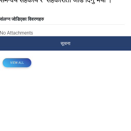
समन्वय सहकार्य र सहकारीता जोड दिनु भयो ।
संलग्न जोडिएका विवरणहरु
No Attachments
सूचना
VIEW ALL