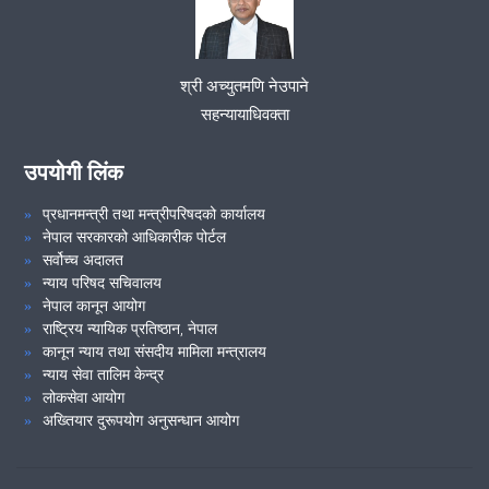
मिति २०७७/०६/०८ गते कारागार कार्यलय खोटाङको अनुगमन तथा निरीक्षण
श्री अच्युतमणि नेउपाने
सम्पन्
सहन्यायाधिवक्ता
मिति २०७७/०६/०३ संविधान दिवसको दिन ओखलढुंगा स्थित स्रट्रा पार्क
उपयोगी लिंक
सरसफाई गरेर संविधान दिवस मनाईयो
प्रधानमन्त्री तथा मन्त्रीपरिषदको कार्यालय
नेपाल सरकारको आधिकारीक पोर्टल
VIEW ALL
सर्वोच्च अदालत
न्याय परिषद सचिवालय
नेपाल कानून आयोग
राष्ट्रिय न्यायिक प्रतिष्ठान, नेपाल
कानून न्याय तथा संसदीय मामिला मन्त्रालय
न्याय सेवा तालिम केन्द्र
लोकसेवा आयोग
अख्तियार दुरूपयोग अनुसन्धान आयोग