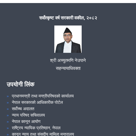
आज मिति २०७७/०६/२६ गते उच्च सरकारी वकील कार्यालय ओखलढुंगाको
आयोजना Zoom Application मार्फत समन्वय समितिको सयुक्त बैठक सम्पन्न
सर्वोत्कृष्ट वर्ष सरकारी वकील, २०८२
भयो ।
कारागार कार्यलय खोटाङको अनुगमन र निरिक्षण सम्पन्न भयो
मिति २०७७/०६/०८ गते कारागार कार्यलय खोटाङको अनुगमन तथा निरीक्षण
श्री अच्युतमणि नेउपाने
सम्पन्
सहन्यायाधिवक्ता
मिति २०७७/०६/०३ संविधान दिवसको दिन ओखलढुंगा स्थित स्रट्रा पार्क
उपयोगी लिंक
सरसफाई गरेर संविधान दिवस मनाईयो
प्रधानमन्त्री तथा मन्त्रीपरिषदको कार्यालय
नेपाल सरकारको आधिकारीक पोर्टल
VIEW ALL
सर्वोच्च अदालत
न्याय परिषद सचिवालय
नेपाल कानून आयोग
राष्ट्रिय न्यायिक प्रतिष्ठान, नेपाल
कानून न्याय तथा संसदीय मामिला मन्त्रालय