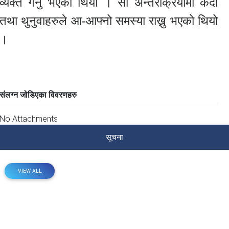
व्यक्त गर्नु भएको थियो । सो अन्तरक्रियामा कैदी
तथा थुनुवाहरुले आ-आफ्नो समस्या राख्नु भएको थियो
।
संलग्न जोडिएका विवरणहरु
No Attachments
सूचना
VIEW ALL