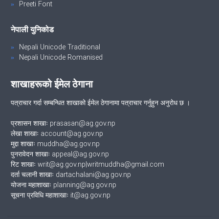
Preeti Font
नेपाली युनिकोड
Nepali Unicode Traditional
Nepali Unicode Romanised
शाखाहरूको ईमेल ठेगाना
पत्राचार गर्दा सम्बन्धित शाखाको ईमेल ठेगानामा पत्राचार गर्नुहुन अनुरोध छ ।
प्रशासन शाखाः prasasan@ag.gov.np
लेखा शाखाः account@ag.gov.np
मुद्दा शाखाः muddha@ag.gov.np
पुनरावेदन शाखाः appeal@ag.gov.np
रिट शाखाः writ@ag.gov.np|writmuddha@gmail.com
दर्ता चलानी शाखाः dartachalani@ag.gov.np
योजना महाशाखाः planning@ag.gov.np
सूचना प्रविधि महाशाखाः it@ag.gov.np