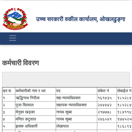
उच्च सरकारी वकील कार्यालय, ओखलढुङ्गा
कर्मचारी विवरण
क्र.स.
कर्मचारीको नाम र थर
पद
संकेत नं
मोबाईल नं
१
ऋद्धिनाथ निरौला
सह-न्यायाधिवक्ता
१६१४३५
९८५२८४
२
पुजा सिल्वाल
सहायक न्यायाधिवक्ता
२४४४४२
९८५२८४
३
मेनुका खड्का
नायब सुब्बा
२१७७७८
९८४११६
४
मन्दिप कटुवाल
नायब सुब्बा
२४६०४१
९७४५२५
५
झक्क अधिकारी
लेखापाल
९८६८९३