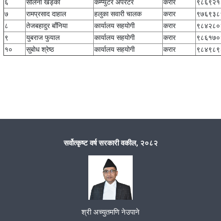
६
सलिना खड्का
कम्प्युटर अपरेटर
करार
९८६९२१
७
रामप्रसाद दाहाल
हलुका सवारी चालक
करार
९७६९३८
८
तेजबहादुर बाँनिया
कार्यालय सहयोगी
करार
९८४२८०
९
युबराज फुयाल
कार्यालय सहयोगी
करार
९८६१७०
१०
सुबोध श्रेष्ठ
कार्यालय सहयोगी
करार
९८४९८९
सर्वोत्कृष्ट वर्ष सरकारी वकील, २०८२
श्री अच्युतमणि नेउपाने